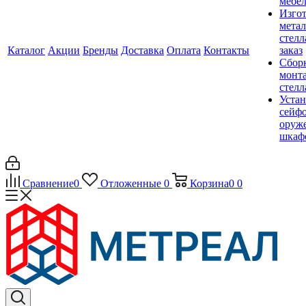
мебе
Изго
мета
стелл
Каталог
Акции
Бренды
Доставка
Оплата
Контакты
заказ
Сбор
монт
стел
Устан
сейфо
оруж
шкаф
Сравнение
0
Отложенные
0
Корзина
0
0