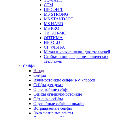
ТС-ЛАЙТ
СТМ
ПРОФИ-Т
MS STRONG
MS STANDART
MS HARD
MS PRO
ТИТАН-МС
ОПТИМА
HICOLD
СГ УЛЬТРА
Металлические полки для стеллажей
Стойки и опоры для металлических
стеллажей
Сейфы
Назад
Сейфы
Взломостойкие сейфы I-V классов
Сейфы для дома
Огнестойкие сейфы
Сейфы огневзломостойкие
Офисные сейфы
Оружейные сейфы и шкафы
Встраиваемые сейфы
Эксклюзивные сейфы