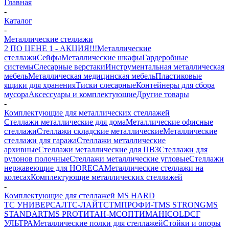
Главная
-
Каталог
-
Металлические стеллажи
2 ПО ЦЕНЕ 1 - АКЦИЯ!!!
Металлические
стеллажи
Сейфы
Металлические шкафы
Гардеробные
системы
Слесарные верстаки
Инструментальная металлическая
мебель
Металлическая медицинская мебель
Пластиковые
ящики для хранения
Тиски слесарные
Контейнеры для сбора
мусора
Аксессуары и комплектующие
Другие товары
-
Комплектующие для металлических стеллажей
Стеллажи металлические для дома
Металлические офисные
стеллажи
Стеллажи складские металлические
Металлические
стеллажи для гаража
Стеллажи металлические
архивные
Стеллажи металлические для ПВЗ
Стеллажи для
рулонов полочные
Стеллажи металлические угловые
Стеллажи
нержавеющие для HORECA
Металлические стеллажи на
колесах
Комплектующие металлических стеллажей
-
Комплектующие для стеллажей MS HARD
ТС УНИВЕРСАЛ
ТС-ЛАЙТ
СТМ
ПРОФИ-Т
MS STRONG
MS
STANDART
MS PRO
ТИТАН-МС
ОПТИМА
HICOLD
СГ
УЛЬТРА
Металлические полки для стеллажей
Стойки и опоры