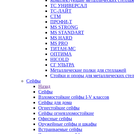
Комплектующие металлических стелла
ТС УНИВЕРСАЛ
ТС-ЛАЙТ
СТМ
ПРОФИ-Т
MS STRONG
MS STANDART
MS HARD
MS PRO
ТИТАН-МС
ОПТИМА
HICOLD
СГ УЛЬТРА
Металлические полки для стеллажей
Стойки и опоры для металлических сте
Сейфы
Назад
Сейфы
Взломостойкие сейфы I-V классов
Сейфы для дома
Огнестойкие сейфы
Сейфы огневзломостойкие
Офисные сейфы
Оружейные сейфы и шкафы
Встраиваемые сейфы