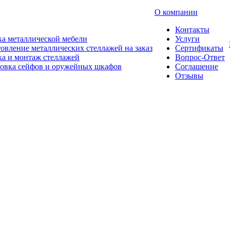
О компании
Контакты
а металлической мебели
Услуги
овление металлических стеллажей на заказ
Сертификаты
а и монтаж стеллажей
Вопрос-Ответ
новка сейфов и оружейных шкафов
Соглашение
Отзывы