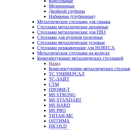
Консольные
Мезонинные
Двойной глубины
Набивные (глубинные)
Металлические стеллажи для гаража
Стеллажи металлические архивные
Стеллажи металлические для ПВЗ
Стеллажи для рулонов полочные
Стеллажи металлические угловые
Стеллажи нержавеющие для HORECA
Металлические стеллажи на колесах
Комплектующие металлических стеллажей
Назад
Комплектующие металлических стелла
ТС УНИВЕРСАЛ
ТС-ЛАЙТ
СТМ
ПРОФИ-Т
MS STRONG
MS STANDART
MS HARD
MS PRO
ТИТАН-МС
ОПТИМА
HICOLD