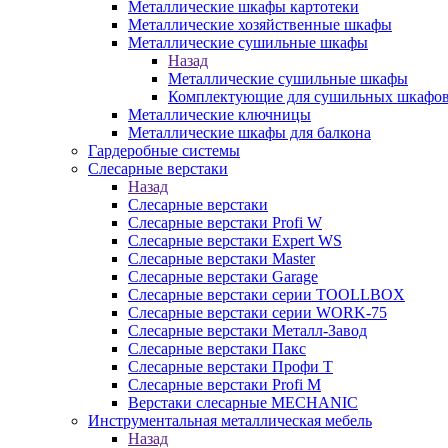
Металлические шкафы картотеки
Металлические хозяйственные шкафы
Металлические сушильные шкафы
Назад
Металлические сушильные шкафы
Комплектующие для сушильных шкафо
Металлические ключницы
Металлические шкафы для балкона
Гардеробные системы
Слесарные верстаки
Назад
Слесарные верстаки
Слесарные верстаки Profi W
Слесарные верстаки Expert WS
Слесарные верстаки Master
Слесарные верстаки Garage
Слесарные верстаки серии TOOLLBOX
Слесарные верстаки серии WORK-75
Слесарные верстаки Металл-Завод
Слесарные верстаки Пакс
Слесарные верстаки Профи Т
Слесарные верстаки Profi M
Верстаки слесарные MECHANIC
Инструментальная металлическая мебель
Назад