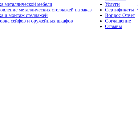
а металлической мебели
Услуги
овление металлических стеллажей на заказ
Сертификаты
а и монтаж стеллажей
Вопрос-Ответ
новка сейфов и оружейных шкафов
Соглашение
Отзывы