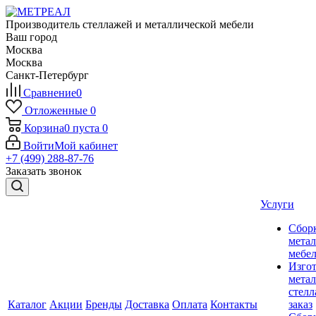
Производитель стеллажей и металлической мебели
Ваш город
Москва
Москва
Санкт-Петербург
Сравнение
0
Отложенные
0
Корзина
0
пуста
0
Войти
Мой кабинет
+7 (499) 288-87-76
Заказать звонок
Услуги
Сбор
мета
мебе
Изго
мета
стелл
Каталог
Акции
Бренды
Доставка
Оплата
Контакты
заказ