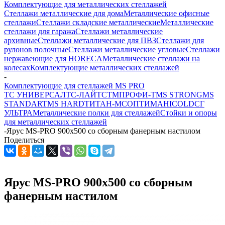
Комплектующие для металлических стеллажей
Стеллажи металлические для дома
Металлические офисные
стеллажи
Стеллажи складские металлические
Металлические
стеллажи для гаража
Стеллажи металлические
архивные
Стеллажи металлические для ПВЗ
Стеллажи для
рулонов полочные
Стеллажи металлические угловые
Стеллажи
нержавеющие для HORECA
Металлические стеллажи на
колесах
Комплектующие металлических стеллажей
-
Комплектующие для стеллажей MS PRO
ТС УНИВЕРСАЛ
ТС-ЛАЙТ
СТМ
ПРОФИ-Т
MS STRONG
MS
STANDART
MS HARD
ТИТАН-МС
ОПТИМА
HICOLD
СГ
УЛЬТРА
Металлические полки для стеллажей
Стойки и опоры
для металлических стеллажей
-
Ярус MS-PRO 900x500 со сборным фанерным настилом
Поделиться
Ярус MS-PRO 900x500 со сборным
фанерным настилом