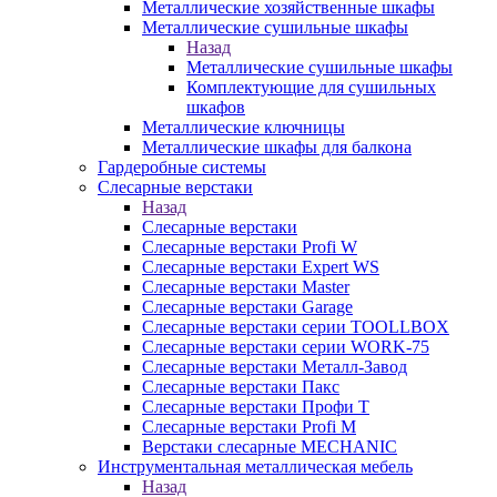
Металлические хозяйственные шкафы
Металлические сушильные шкафы
Назад
Металлические сушильные шкафы
Комплектующие для сушильных
шкафов
Металлические ключницы
Металлические шкафы для балкона
Гардеробные системы
Слесарные верстаки
Назад
Слесарные верстаки
Слесарные верстаки Profi W
Слесарные верстаки Expert WS
Слесарные верстаки Master
Слесарные верстаки Garage
Слесарные верстаки серии TOOLLBOX
Слесарные верстаки серии WORK-75
Слесарные верстаки Металл-Завод
Слесарные верстаки Пакс
Слесарные верстаки Профи Т
Слесарные верстаки Profi M
Верстаки слесарные MECHANIC
Инструментальная металлическая мебель
Назад