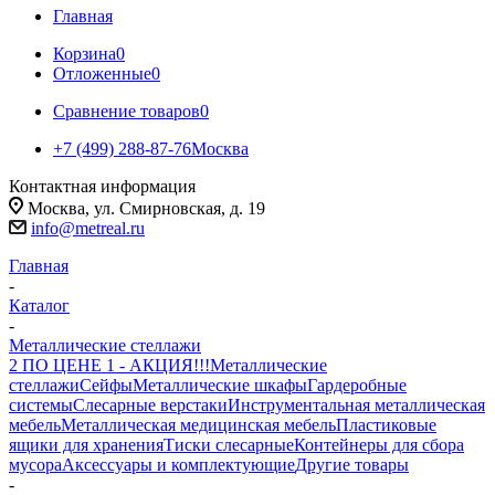
Главная
Корзина
0
Отложенные
0
Сравнение товаров
0
+7 (499) 288-87-76
Москва
Контактная информация
Москва, ул. Смирновская, д. 19
info@metreal.ru
Главная
-
Каталог
-
Металлические стеллажи
2 ПО ЦЕНЕ 1 - АКЦИЯ!!!
Металлические
стеллажи
Сейфы
Металлические шкафы
Гардеробные
системы
Слесарные верстаки
Инструментальная металлическая
мебель
Металлическая медицинская мебель
Пластиковые
ящики для хранения
Тиски слесарные
Контейнеры для сбора
мусора
Аксессуары и комплектующие
Другие товары
-