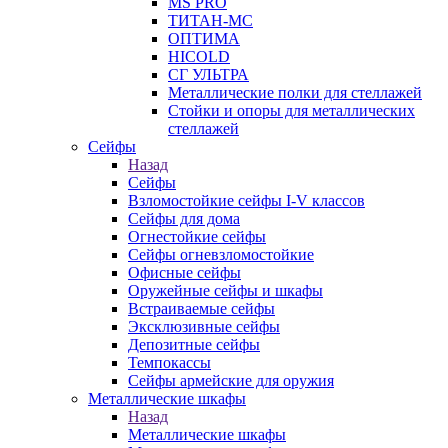
MS PRO
ТИТАН-МС
ОПТИМА
HICOLD
СГ УЛЬТРА
Металлические полки для стеллажей
Стойки и опоры для металлических
стеллажей
Сейфы
Назад
Сейфы
Взломостойкие сейфы I-V классов
Сейфы для дома
Огнестойкие сейфы
Сейфы огневзломостойкие
Офисные сейфы
Оружейные сейфы и шкафы
Встраиваемые сейфы
Эксклюзивные сейфы
Депозитные сейфы
Темпокассы
Сейфы армейские для оружия
Металлические шкафы
Назад
Металлические шкафы