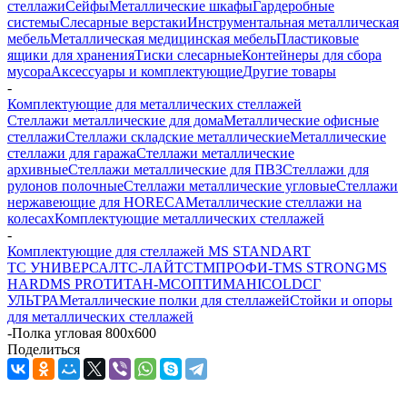
стеллажи
Сейфы
Металлические шкафы
Гардеробные
системы
Слесарные верстаки
Инструментальная металлическая
мебель
Металлическая медицинская мебель
Пластиковые
ящики для хранения
Тиски слесарные
Контейнеры для сбора
мусора
Аксессуары и комплектующие
Другие товары
-
Комплектующие для металлических стеллажей
Стеллажи металлические для дома
Металлические офисные
стеллажи
Стеллажи складские металлические
Металлические
стеллажи для гаража
Стеллажи металлические
архивные
Стеллажи металлические для ПВЗ
Стеллажи для
рулонов полочные
Стеллажи металлические угловые
Стеллажи
нержавеющие для HORECA
Металлические стеллажи на
колесах
Комплектующие металлических стеллажей
-
Комплектующие для стеллажей MS STANDART
ТС УНИВЕРСАЛ
ТС-ЛАЙТ
СТМ
ПРОФИ-Т
MS STRONG
MS
HARD
MS PRO
ТИТАН-МС
ОПТИМА
HICOLD
СГ
УЛЬТРА
Металлические полки для стеллажей
Стойки и опоры
для металлических стеллажей
-
Полка угловая 800x600
Поделиться