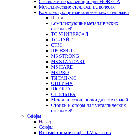
Стеллажи нержавеющие для HORECA
Металлические стеллажи на колесах
Комплектующие металлических стеллажей
Назад
Комплектующие металлических
стеллажей
ТС УНИВЕРСАЛ
ТС-ЛАЙТ
СТМ
ПРОФИ-Т
MS STRONG
MS STANDART
MS HARD
MS PRO
ТИТАН-МС
ОПТИМА
HICOLD
СГ УЛЬТРА
Металлические полки для стеллажей
Стойки и опоры для металлических
стеллажей
Сейфы
Назад
Сейфы
Взломостойкие сейфы I-V классов