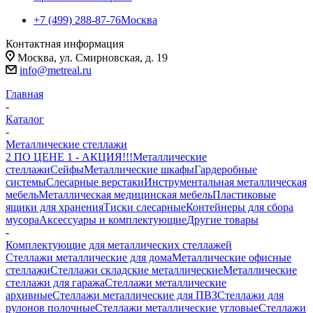
+7 (499) 288-87-76
Москва
Контактная информация
Москва, ул. Смирновская, д. 19
info@metreal.ru
Главная
-
Каталог
-
Металлические стеллажи
2 ПО ЦЕНЕ 1 - АКЦИЯ!!!
Металлические
стеллажи
Сейфы
Металлические шкафы
Гардеробные
системы
Слесарные верстаки
Инструментальная металлическая
мебель
Металлическая медицинская мебель
Пластиковые
ящики для хранения
Тиски слесарные
Контейнеры для сбора
мусора
Аксессуары и комплектующие
Другие товары
-
Комплектующие для металлических стеллажей
Стеллажи металлические для дома
Металлические офисные
стеллажи
Стеллажи складские металлические
Металлические
стеллажи для гаража
Стеллажи металлические
архивные
Стеллажи металлические для ПВЗ
Стеллажи для
рулонов полочные
Стеллажи металлические угловые
Стеллажи