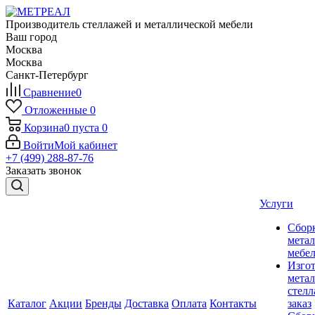
Производитель стеллажей и металлической мебели
Ваш город
Москва
Москва
Санкт-Петербург
Сравнение
0
Отложенные
0
Корзина
0
пуста
0
Войти
Мой кабинет
+7 (499) 288-87-76
Заказать звонок
Услуги
Сбор
мета
мебе
Изго
мета
стелл
Каталог
Акции
Бренды
Доставка
Оплата
Контакты
заказ