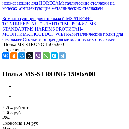
нержавеющие для HORECA
Металлические стеллажи на
колесах
Комплектующие металлических стеллажей
-
Комплектующие для стеллажей MS STRONG
ТС УНИВЕРСАЛ
ТС-ЛАЙТ
СТМ
ПРОФИ-Т
MS
STANDART
MS HARD
MS PRO
ТИТАН-
МС
ОПТИМА
HICOLD
СГ УЛЬТРА
Металлические полки для
стеллажей
Стойки и опоры для металлических стеллажей
-
Полка MS-STRONG 1500x600
Поделиться
Полка MS-STRONG 1500x600
2 204
руб.
/шт
2 308
руб.
-
5
%
Экономия
104
руб.
Много