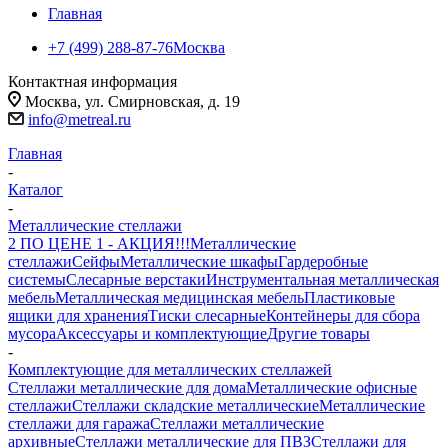
Главная
+7 (499) 288-87-76
Москва
Контактная информация
Москва, ул. Смирновская, д. 19
info@metreal.ru
Главная
-
Каталог
-
Металлические стеллажи
2 ПО ЦЕНЕ 1 - АКЦИЯ!!!
Металлические
стеллажи
Сейфы
Металлические шкафы
Гардеробные
системы
Слесарные верстаки
Инструментальная металлическая
мебель
Металлическая медицинская мебель
Пластиковые
ящики для хранения
Тиски слесарные
Контейнеры для сбора
мусора
Аксессуары и комплектующие
Другие товары
-
Комплектующие для металлических стеллажей
Стеллажи металлические для дома
Металлические офисные
стеллажи
Стеллажи складские металлические
Металлические
стеллажи для гаража
Стеллажи металлические
архивные
Стеллажи металлические для ПВЗ
Стеллажи для