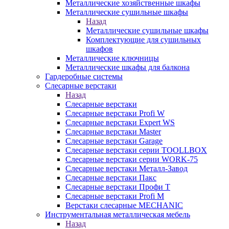
Металлические хозяйственные шкафы
Металлические сушильные шкафы
Назад
Металлические сушильные шкафы
Комплектующие для сушильных
шкафов
Металлические ключницы
Металлические шкафы для балкона
Гардеробные системы
Слесарные верстаки
Назад
Слесарные верстаки
Слесарные верстаки Profi W
Слесарные верстаки Expert WS
Слесарные верстаки Master
Слесарные верстаки Garage
Слесарные верстаки серии TOOLLBOX
Слесарные верстаки серии WORK-75
Слесарные верстаки Металл-Завод
Слесарные верстаки Пакс
Слесарные верстаки Профи Т
Слесарные верстаки Profi M
Верстаки слесарные MECHANIC
Инструментальная металлическая мебель
Назад