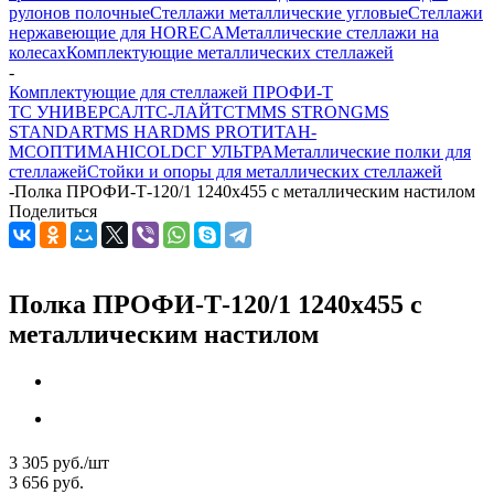
рулонов полочные
Стеллажи металлические угловые
Стеллажи
нержавеющие для HORECA
Металлические стеллажи на
колесах
Комплектующие металлических стеллажей
-
Комплектующие для стеллажей ПРОФИ-Т
ТС УНИВЕРСАЛ
ТС-ЛАЙТ
СТМ
MS STRONG
MS
STANDART
MS HARD
MS PRO
ТИТАН-
МС
ОПТИМА
HICOLD
СГ УЛЬТРА
Металлические полки для
стеллажей
Стойки и опоры для металлических стеллажей
-
Полка ПРОФИ-Т-120/1 1240x455 с металлическим настилом
Поделиться
Полка ПРОФИ-Т-120/1 1240x455 с
металлическим настилом
3 305
руб.
/шт
3 656
руб.