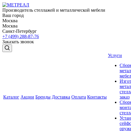
Производитель стеллажей и металлической мебели
Ваш город
Москва
Москва
Санкт-Петербург
+7 (499) 288-87-76
Заказать звонок
Услуги
Сбор
мета
мебе
Изго
мета
стелл
Каталог
Акции
Бренды
Доставка
Оплата
Контакты
заказ
Сбор
монт
стел
Устан
сейфо
оруж