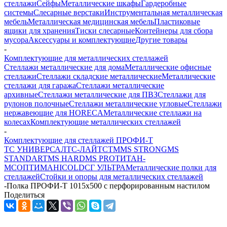
стеллажи
Сейфы
Металлические шкафы
Гардеробные
системы
Слесарные верстаки
Инструментальная металлическая
мебель
Металлическая медицинская мебель
Пластиковые
ящики для хранения
Тиски слесарные
Контейнеры для сбора
мусора
Аксессуары и комплектующие
Другие товары
-
Комплектующие для металлических стеллажей
Стеллажи металлические для дома
Металлические офисные
стеллажи
Стеллажи складские металлические
Металлические
стеллажи для гаража
Стеллажи металлические
архивные
Стеллажи металлические для ПВЗ
Стеллажи для
рулонов полочные
Стеллажи металлические угловые
Стеллажи
нержавеющие для HORECA
Металлические стеллажи на
колесах
Комплектующие металлических стеллажей
-
Комплектующие для стеллажей ПРОФИ-Т
ТС УНИВЕРСАЛ
ТС-ЛАЙТ
СТМ
MS STRONG
MS
STANDART
MS HARD
MS PRO
ТИТАН-
МС
ОПТИМА
HICOLD
СГ УЛЬТРА
Металлические полки для
стеллажей
Стойки и опоры для металлических стеллажей
-
Полка ПРОФИ-Т 1015x500 с перфорированным настилом
Поделиться