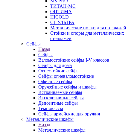
MS PRO
ТИТАН-МС
ОПТИМА
HICOLD
СГ УЛЬТРА
Металлические полки для стеллажей
Стойки и опоры для металлических
стеллажей
Сейфы
Назад
Сейфы
Взломостойкие сейфы I-V классов
Сейфы для дома
Огнестойкие сейфы
Сейфы огневзломостойкие
Офисные сейфы
Оружейные сейфы и шкафы
Встраиваемые сейфы
Эксклюзивные сейфы
Депозитные сейфы
Темпокассы
Сейфы армейские для оружия
Металлические шкафы
Назад
Металлические шкафы