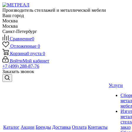
Производитель стеллажей и металлической мебели
Ваш город
Москва
Москва
Санкт-Петербург
Сравнение
0
Отложенные
0
Корзина
0
пуста
0
Войти
Мой кабинет
+7 (499) 288-87-76
Заказать звонок
Услуги
Сбор
мета
мебе
Изго
мета
стелл
Каталог
Акции
Бренды
Доставка
Оплата
Контакты
заказ