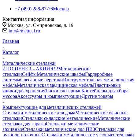
+7 (499) 288-87-76
Москва
Контактная информация
Москва, ул. Смирновская, д. 19
info@metreal.ru
Главная
-
Каталог
-
Металлические стеллажи
2 ПО ЦЕНЕ 1 - АКЦИЯ!!!
Металлические
стеллажи
Сейфы
Металлические шкафы
Гардеробные
системы
Слесарные верстаки
Инструментальная металлическая
мебель
Металлическая медицинская мебель
Пластиковые
ящики для хранения
Тиски слесарные
Контейнеры для сбора
мусора
Аксессуары и комплектующие
Другие товары
-
Комплектующие для металлических стеллажей
Стеллажи металлические для дома
Металлические офисные
стеллажи
Стеллажи складские металлические
Металлические
стеллажи для гаража
Стеллажи металлические
архивные
Стеллажи металлические для ПВЗ
Стеллажи для
рулонов полочные
Стеллажи металлические угловые
Стеллажи