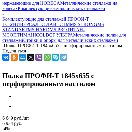
нержавеющие для HORECA
Металлические стеллажи на
колесах
Комплектующие металлических стеллажей
-
Комплектующие для стеллажей ПРОФИ-Т
ТС УНИВЕРСАЛ
ТС-ЛАЙТ
СТМ
MS STRONG
MS
STANDART
MS HARD
MS PRO
ТИТАН-
МС
ОПТИМА
HICOLD
СГ УЛЬТРА
Металлические полки для
стеллажей
Стойки и опоры для металлических стеллажей
-
Полка ПРОФИ-Т 1845x655 с перфорированным настилом
Поделиться
Полка ПРОФИ-Т 1845x655 с
перфорированным настилом
6 649
руб.
/шт
6 934
руб.
-
4
%