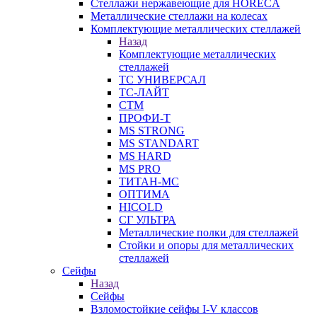
Стеллажи нержавеющие для HORECA
Металлические стеллажи на колесах
Комплектующие металлических стеллажей
Назад
Комплектующие металлических
стеллажей
ТС УНИВЕРСАЛ
ТС-ЛАЙТ
СТМ
ПРОФИ-Т
MS STRONG
MS STANDART
MS HARD
MS PRO
ТИТАН-МС
ОПТИМА
HICOLD
СГ УЛЬТРА
Металлические полки для стеллажей
Стойки и опоры для металлических
стеллажей
Сейфы
Назад
Сейфы
Взломостойкие сейфы I-V классов