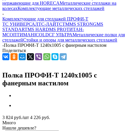
нержавеющие для HORECA
Металлические стеллажи на
колесах
Комплектующие металлических стеллажей
-
Комплектующие для стеллажей ПРОФИ-Т
ТС УНИВЕРСАЛ
ТС-ЛАЙТ
СТМ
MS STRONG
MS
STANDART
MS HARD
MS PRO
ТИТАН-
МС
ОПТИМА
HICOLD
СГ УЛЬТРА
Металлические полки для
стеллажей
Стойки и опоры для металлических стеллажей
-
Полка ПРОФИ-Т 1240x1005 с фанерным настилом
Поделиться
Полка ПРОФИ-Т 1240x1005 с
фанерным настилом
3 824
руб.
/шт
4 226
руб.
Много
Нашли дешевле?