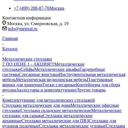
+7 (499) 288-87-76
Москва
Контактная информация
Москва, ул. Смирновская, д. 19
info@metreal.ru
Главная
-
Каталог
-
Металлические стеллажи
2 ПО ЦЕНЕ 1 - АКЦИЯ!!!
Металлические
стеллажи
Сейфы
Металлические шкафы
Гардеробные
системы
Слесарные верстаки
Инструментальная металлическая
мебель
Металлическая медицинская мебель
Пластиковые
ящики для хранения
Тиски слесарные
Контейнеры для сбора
мусора
Аксессуары и комплектующие
Другие товары
-
Комплектующие для металлических стеллажей
Стеллажи металлические для дома
Металлические офисные
стеллажи
Стеллажи складские металлические
Металлические
стеллажи для гаража
Стеллажи металлические
архивные
Стеллажи металлические для ПВЗ
Стеллажи для
рулонов полочные
Стеллажи металлические угловые
Стеллажи