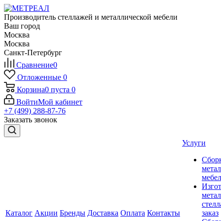
Производитель стеллажей и металлической мебели
Ваш город
Москва
Москва
Санкт-Петербург
Сравнение
0
Отложенные
0
Корзина
0
пуста
0
Войти
Мой кабинет
+7 (499) 288-87-76
Заказать звонок
Услуги
Сбор
мета
мебе
Изго
мета
стелл
Каталог
Акции
Бренды
Доставка
Оплата
Контакты
заказ