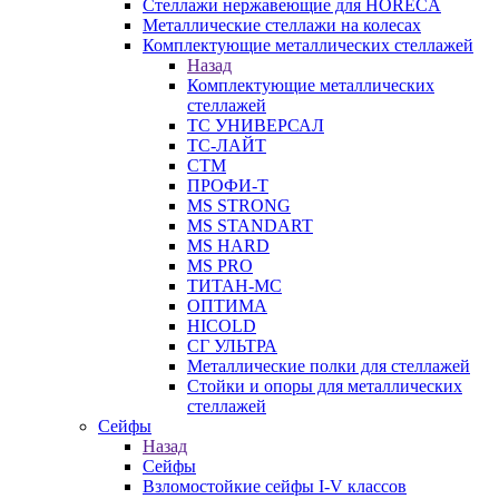
Стеллажи нержавеющие для HORECA
Металлические стеллажи на колесах
Комплектующие металлических стеллажей
Назад
Комплектующие металлических
стеллажей
ТС УНИВЕРСАЛ
ТС-ЛАЙТ
СТМ
ПРОФИ-Т
MS STRONG
MS STANDART
MS HARD
MS PRO
ТИТАН-МС
ОПТИМА
HICOLD
СГ УЛЬТРА
Металлические полки для стеллажей
Стойки и опоры для металлических
стеллажей
Сейфы
Назад
Сейфы
Взломостойкие сейфы I-V классов