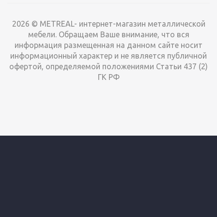
Много
2026 © METREAL- интернет-магазин металлической
мебели. Обращаем Ваше внимание, что вся
5 750
руб.
/шт
6 734 руб.
информация размещенная на данном сайте носит
информационный характер и не является публичной
офертой, определяемой положениями Статьи 437 (2)
ГК РФ
Полка ПРОФИ-Т-120/L 1845x455 с металлическим
настилом
Много
4 307
руб.
/шт
5 044 руб.