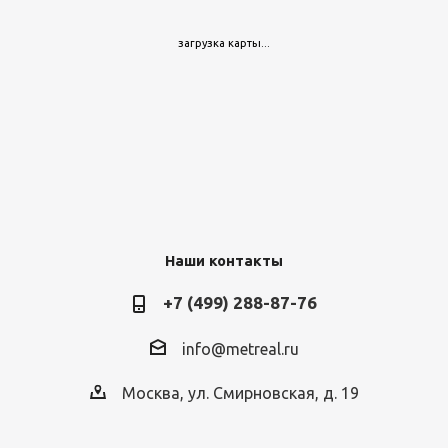
Полка ПРОФИ-Т-140/L 1845x655 с металлическим
загрузка карты...
настилом
Много
5 235
руб.
/шт
6 130 руб.
Наши контакты
+7 (499) 288-87-76
info@metreal.ru
Москва, ул. Смирновская, д. 19
Полка ПРОФИ-Т-150/L 1845x770 с металлическим
настилом