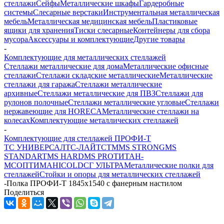
стеллажи
Сейфы
Металлические шкафы
Гардеробные
системы
Слесарные верстаки
Инструментальная металлическая
мебель
Металлическая медицинская мебель
Пластиковые
ящики для хранения
Тиски слесарные
Контейнеры для сбора
мусора
Аксессуары и комплектующие
Другие товары
-
Комплектующие для металлических стеллажей
Стеллажи металлические для дома
Металлические офисные
стеллажи
Стеллажи складские металлические
Металлические
стеллажи для гаража
Стеллажи металлические
архивные
Стеллажи металлические для ПВЗ
Стеллажи для
рулонов полочные
Стеллажи металлические угловые
Стеллажи
нержавеющие для HORECA
Металлические стеллажи на
колесах
Комплектующие металлических стеллажей
-
Комплектующие для стеллажей ПРОФИ-Т
ТС УНИВЕРСАЛ
ТС-ЛАЙТ
СТМ
MS STRONG
MS
STANDART
MS HARD
MS PRO
ТИТАН-
МС
ОПТИМА
HICOLD
СГ УЛЬТРА
Металлические полки для
стеллажей
Стойки и опоры для металлических стеллажей
-
Полка ПРОФИ-Т 1845x1540 с фанерным настилом
Поделиться