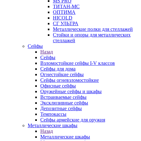
MS PRO
ТИТАН-МС
ОПТИМА
HICOLD
СГ УЛЬТРА
Металлические полки для стеллажей
Стойки и опоры для металлических
стеллажей
Сейфы
Назад
Сейфы
Взломостойкие сейфы I-V классов
Сейфы для дома
Огнестойкие сейфы
Сейфы огневзломостойкие
Офисные сейфы
Оружейные сейфы и шкафы
Встраиваемые сейфы
Эксклюзивные сейфы
Депозитные сейфы
Темпокассы
Сейфы армейские для оружия
Металлические шкафы
Назад
Металлические шкафы