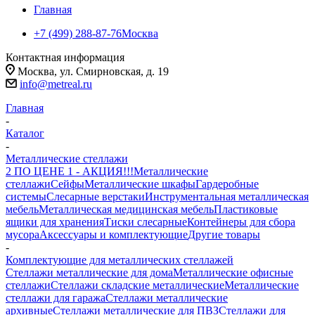
Главная
+7 (499) 288-87-76
Москва
Контактная информация
Москва, ул. Смирновская, д. 19
info@metreal.ru
Главная
-
Каталог
-
Металлические стеллажи
2 ПО ЦЕНЕ 1 - АКЦИЯ!!!
Металлические
стеллажи
Сейфы
Металлические шкафы
Гардеробные
системы
Слесарные верстаки
Инструментальная металлическая
мебель
Металлическая медицинская мебель
Пластиковые
ящики для хранения
Тиски слесарные
Контейнеры для сбора
мусора
Аксессуары и комплектующие
Другие товары
-
Комплектующие для металлических стеллажей
Стеллажи металлические для дома
Металлические офисные
стеллажи
Стеллажи складские металлические
Металлические
стеллажи для гаража
Стеллажи металлические
архивные
Стеллажи металлические для ПВЗ
Стеллажи для