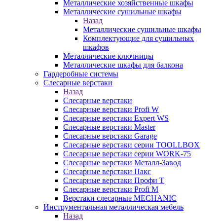
Металлические хозяйственные шкафы
Металлические сушильные шкафы
Назад
Металлические сушильные шкафы
Комплектующие для сушильных
шкафов
Металлические ключницы
Металлические шкафы для балкона
Гардеробные системы
Слесарные верстаки
Назад
Слесарные верстаки
Слесарные верстаки Profi W
Слесарные верстаки Expert WS
Слесарные верстаки Master
Слесарные верстаки Garage
Слесарные верстаки серии TOOLLBOX
Слесарные верстаки серии WORK-75
Слесарные верстаки Металл-Завод
Слесарные верстаки Пакс
Слесарные верстаки Профи Т
Слесарные верстаки Profi M
Верстаки слесарные MECHANIC
Инструментальная металлическая мебель
Назад