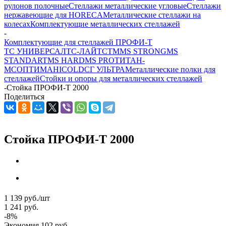
рулонов полочные
Стеллажи металлические угловые
Стеллажи
нержавеющие для HORECA
Металлические стеллажи на
колесах
Комплектующие металлических стеллажей
-
Комплектующие для стеллажей ПРОФИ-Т
ТС УНИВЕРСАЛ
ТС-ЛАЙТ
СТМ
MS STRONG
MS
STANDART
MS HARD
MS PRO
ТИТАН-
МС
ОПТИМА
HICOLD
СГ УЛЬТРА
Металлические полки для
стеллажей
Стойки и опоры для металлических стеллажей
-
Стойка ПРОФИ-Т 2000
Поделиться
Стойка ПРОФИ-Т 2000
1 139
руб.
/шт
1 241
руб.
-
8
%
Экономия
102
руб.