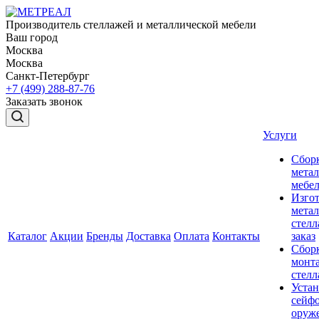
Производитель стеллажей и металлической мебели
Ваш город
Москва
Москва
Санкт-Петербург
+7 (499) 288-87-76
Заказать звонок
Услуги
Сбор
мета
мебе
Изго
мета
стелл
Каталог
Акции
Бренды
Доставка
Оплата
Контакты
заказ
Сбор
монт
стел
Устан
сейфо
оруж