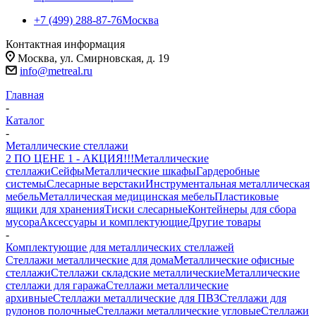
+7 (499) 288-87-76
Москва
Контактная информация
Москва, ул. Смирновская, д. 19
info@metreal.ru
Главная
-
Каталог
-
Металлические стеллажи
2 ПО ЦЕНЕ 1 - АКЦИЯ!!!
Металлические
стеллажи
Сейфы
Металлические шкафы
Гардеробные
системы
Слесарные верстаки
Инструментальная металлическая
мебель
Металлическая медицинская мебель
Пластиковые
ящики для хранения
Тиски слесарные
Контейнеры для сбора
мусора
Аксессуары и комплектующие
Другие товары
-
Комплектующие для металлических стеллажей
Стеллажи металлические для дома
Металлические офисные
стеллажи
Стеллажи складские металлические
Металлические
стеллажи для гаража
Стеллажи металлические
архивные
Стеллажи металлические для ПВЗ
Стеллажи для
рулонов полочные
Стеллажи металлические угловые
Стеллажи