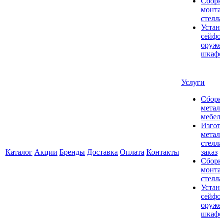
Сбор
монт
стел
Устан
сейфо
оруж
шкаф
Услуги
Сбор
мета
мебе
Изго
мета
стелл
Каталог
Акции
Бренды
Доставка
Оплата
Контакты
заказ
Сбор
монт
стел
Устан
сейфо
оруж
шкаф