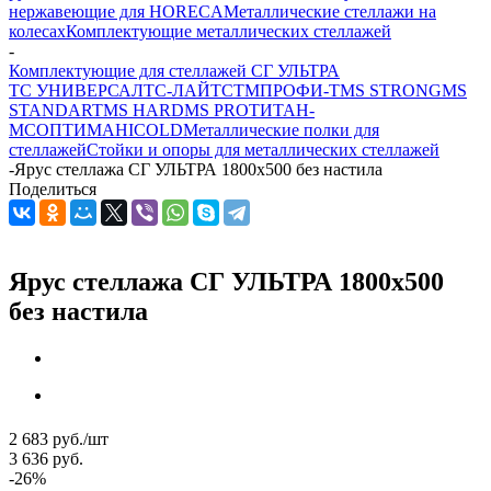
нержавеющие для HORECA
Металлические стеллажи на
колесах
Комплектующие металлических стеллажей
-
Комплектующие для стеллажей СГ УЛЬТРА
ТС УНИВЕРСАЛ
ТС-ЛАЙТ
СТМ
ПРОФИ-Т
MS STRONG
MS
STANDART
MS HARD
MS PRO
ТИТАН-
МС
ОПТИМА
HICOLD
Металлические полки для
стеллажей
Стойки и опоры для металлических стеллажей
-
Ярус стеллажа СГ УЛЬТРА 1800x500 без настила
Поделиться
Ярус стеллажа СГ УЛЬТРА 1800x500
без настила
2 683
руб.
/шт
3 636
руб.
-
26
%