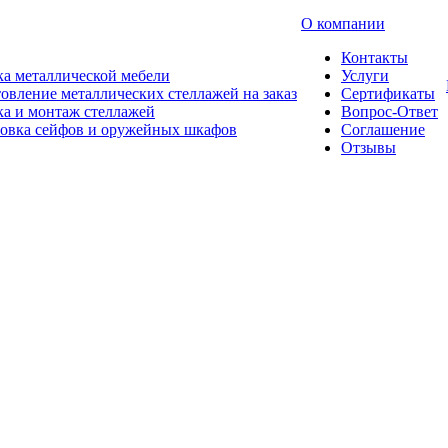
О компании
Контакты
а металлической мебели
Услуги
овление металлических стеллажей на заказ
Сертификаты
а и монтаж стеллажей
Вопрос-Ответ
новка сейфов и оружейных шкафов
Соглашение
Отзывы