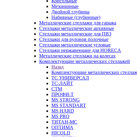
Консольные
Мезонинные
Двойной глубины
Набивные (глубинные)
Металлические стеллажи для гаража
Стеллажи металлические архивные
Стеллажи металлические для ПВЗ
Стеллажи для рулонов полочные
Стеллажи металлические угловые
Стеллажи нержавеющие для HORECA
Металлические стеллажи на колесах
Комплектующие металлических стеллажей
Назад
Комплектующие металлических стелла
ТС УНИВЕРСАЛ
ТС-ЛАЙТ
СТМ
ПРОФИ-Т
MS STRONG
MS STANDART
MS HARD
MS PRO
ТИТАН-МС
ОПТИМА
HICOLD