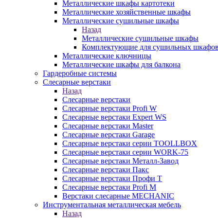
Металлические шкафы картотеки
Металлические хозяйственные шкафы
Металлические сушильные шкафы
Назад
Металлические сушильные шкафы
Комплектующие для сушильных шкафо
Металлические ключницы
Металлические шкафы для балкона
Гардеробные системы
Слесарные верстаки
Назад
Слесарные верстаки
Слесарные верстаки Profi W
Слесарные верстаки Expert WS
Слесарные верстаки Master
Слесарные верстаки Garage
Слесарные верстаки серии TOOLLBOX
Слесарные верстаки серии WORK-75
Слесарные верстаки Металл-Завод
Слесарные верстаки Пакс
Слесарные верстаки Профи Т
Слесарные верстаки Profi M
Верстаки слесарные MECHANIC
Инструментальная металлическая мебель
Назад