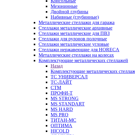
Консольные
Мезонинные
Двойной глубины
Набивные (глубинные)
Металлические стеллажи для гаража
Стеллажи металлические архивные
Стеллажи металлические для ПВЗ
Стеллажи для рулонов полочные
Стеллажи металлические угловые
Стеллажи нержавеющие для HORECA
Металлические стеллажи на колесах
Комплектующие металлических стеллажей
Назад
Комплектующие металлических стелла
ТС УНИВЕРСАЛ
ТС-ЛАЙТ
СТМ
ПРОФИ-Т
MS STRONG
MS STANDART
MS HARD
MS PRO
ТИТАН-МС
ОПТИМА
HICOLD