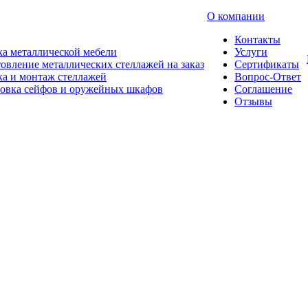
О компании
Контакты
а металлической мебели
Услуги
овление металлических стеллажей на заказ
Сертификаты
а и монтаж стеллажей
Вопрос-Ответ
новка сейфов и оружейных шкафов
Соглашение
Отзывы