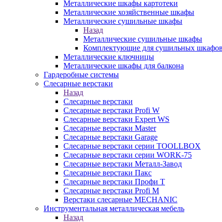
Металлические шкафы картотеки
Металлические хозяйственные шкафы
Металлические сушильные шкафы
Назад
Металлические сушильные шкафы
Комплектующие для сушильных шкафо
Металлические ключницы
Металлические шкафы для балкона
Гардеробные системы
Слесарные верстаки
Назад
Слесарные верстаки
Слесарные верстаки Profi W
Слесарные верстаки Expert WS
Слесарные верстаки Master
Слесарные верстаки Garage
Слесарные верстаки серии TOOLLBOX
Слесарные верстаки серии WORK-75
Слесарные верстаки Металл-Завод
Слесарные верстаки Пакс
Слесарные верстаки Профи Т
Слесарные верстаки Profi M
Верстаки слесарные MECHANIC
Инструментальная металлическая мебель
Назад