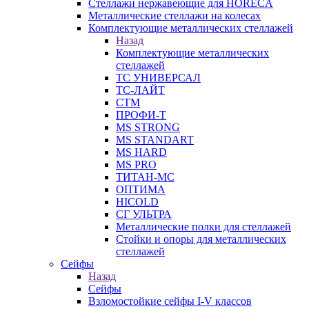
Стеллажи нержавеющие для HORECA
Металлические стеллажи на колесах
Комплектующие металлических стеллажей
Назад
Комплектующие металлических
стеллажей
ТС УНИВЕРСАЛ
ТС-ЛАЙТ
СТМ
ПРОФИ-Т
MS STRONG
MS STANDART
MS HARD
MS PRO
ТИТАН-МС
ОПТИМА
HICOLD
СГ УЛЬТРА
Металлические полки для стеллажей
Стойки и опоры для металлических
стеллажей
Сейфы
Назад
Сейфы
Взломостойкие сейфы I-V классов