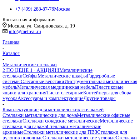
+7 (499) 288-87-76
Москва
Контактная информация
Москва, ул. Смирновская, д. 19
info@metreal.ru
Главная
-
Каталог
-
Металлические стеллажи
2 ПО ЦЕНЕ 1 - АКЦИЯ!!!
Металлические
стеллажи
Сейфы
Металлические шкафы
Гардеробные
системы
Слесарные верстаки
Инструментальная металлическая
мебель
Металлическая медицинская мебель
Пластиковые
ящики для хранения
Тиски слесарные
Контейнеры для сбора
мусора
Аксессуары и комплектующие
Другие товары
-
Комплектующие для металлических стеллажей
Стеллажи металлические для дома
Металлические офисные
стеллажи
Стеллажи складские металлические
Металлические
стеллажи для гаража
Стеллажи металлические
архивные
Стеллажи металлические для ПВЗ
Стеллажи для
рулонов полочные
Стеллажи металлические угловые
Стеллажи