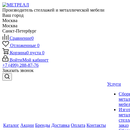
Производитель стеллажей и металлической мебели
Ваш город
Москва
Москва
Санкт-Петербург
Сравнение
0
Отложенные
0
Корзина
0
пуста
0
Войти
Мой кабинет
+7 (499) 288-87-76
Заказать звонок
Услуги
Сбор
мета
мебе
Изго
мета
стелл
Каталог
Акции
Бренды
Доставка
Оплата
Контакты
заказ