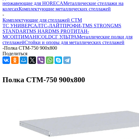
нержавеющие для HORECA
Металлические стеллажи на
колесах
Комплектующие металлических стеллажей
-
Комплектующие для стеллажей СТМ
ТС УНИВЕРСАЛ
ТС-ЛАЙТ
ПРОФИ-Т
MS STRONG
MS
STANDART
MS HARD
MS PRO
ТИТАН-
МС
ОПТИМА
HICOLD
СГ УЛЬТРА
Металлические полки для
стеллажей
Стойки и опоры для металлических стеллажей
-
Полка СТМ-750 900x800
Поделиться
Полка СТМ-750 900x800