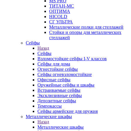
MS PRO
ТИТАН-МС
ОПТИМА
HICOLD
СГ УЛЬТРА
Металлические полки для стеллажей
Стойки и опоры для металлических
стеллажей
Сейфы
Назад
Сейфы
Взломостойкие сейфы I-V классов
Сейфы для дома
Огнестойкие сейфы
Сейфы огневзломостойкие
Офисные сейфы
Оружейные сейфы и шкафы
Встраиваемые сейфы
Эксклюзивные сейфы
Депозитные сейфы
Темпокассы
Сейфы армейские для оружия
Металлические шкафы
Назад
Металлические шкафы