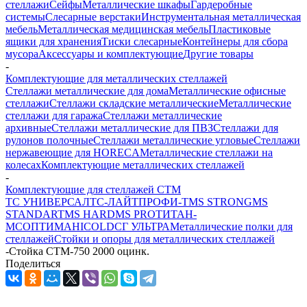
стеллажи
Сейфы
Металлические шкафы
Гардеробные
системы
Слесарные верстаки
Инструментальная металлическая
мебель
Металлическая медицинская мебель
Пластиковые
ящики для хранения
Тиски слесарные
Контейнеры для сбора
мусора
Аксессуары и комплектующие
Другие товары
-
Комплектующие для металлических стеллажей
Стеллажи металлические для дома
Металлические офисные
стеллажи
Стеллажи складские металлические
Металлические
стеллажи для гаража
Стеллажи металлические
архивные
Стеллажи металлические для ПВЗ
Стеллажи для
рулонов полочные
Стеллажи металлические угловые
Стеллажи
нержавеющие для HORECA
Металлические стеллажи на
колесах
Комплектующие металлических стеллажей
-
Комплектующие для стеллажей СТМ
ТС УНИВЕРСАЛ
ТС-ЛАЙТ
ПРОФИ-Т
MS STRONG
MS
STANDART
MS HARD
MS PRO
ТИТАН-
МС
ОПТИМА
HICOLD
СГ УЛЬТРА
Металлические полки для
стеллажей
Стойки и опоры для металлических стеллажей
-
Стойка СТМ-750 2000 оцинк.
Поделиться