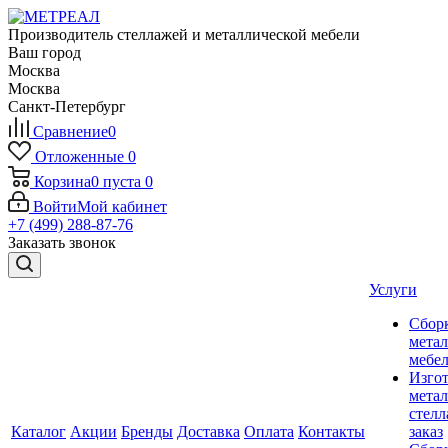
Производитель стеллажей и металлической мебели
Ваш город
Москва
Москва
Санкт-Петербург
Сравнение
0
Отложенные
0
Корзина
0
пуста
0
Войти
Мой кабинет
+7 (499) 288-87-76
Заказать звонок
Услуги
Сбор
мета
мебе
Изго
мета
стелл
Каталог
Акции
Бренды
Доставка
Оплата
Контакты
заказ