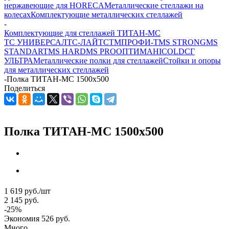
нержавеющие для HORECA
Металлические стеллажи на
колесах
Комплектующие металлических стеллажей
-
Комплектующие для стеллажей ТИТАН-МС
ТС УНИВЕРСАЛ
ТС-ЛАЙТ
СТМ
ПРОФИ-Т
MS STRONG
MS
STANDART
MS HARD
MS PRO
ОПТИМА
HICOLD
СГ
УЛЬТРА
Металлические полки для стеллажей
Стойки и опоры
для металлических стеллажей
-
Полка ТИТАН-МС 1500x500
Поделиться
Полка ТИТАН-МС 1500x500
1 619
руб.
/шт
2 145
руб.
-
25
%
Экономия
526
руб.
Много