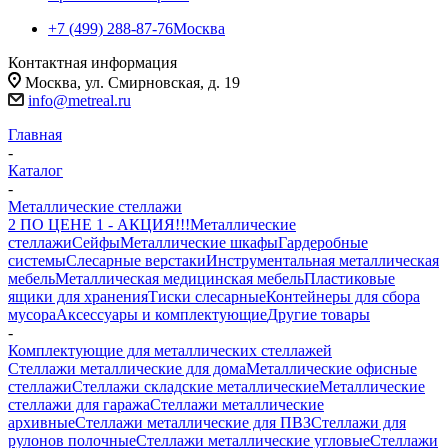
+7 (499) 288-87-76
Москва
Контактная информация
Москва, ул. Смирновская, д. 19
info@metreal.ru
Главная
-
Каталог
-
Металлические стеллажи
2 ПО ЦЕНЕ 1 - АКЦИЯ!!!
Металлические
стеллажи
Сейфы
Металлические шкафы
Гардеробные
системы
Слесарные верстаки
Инструментальная металлическая
мебель
Металлическая медицинская мебель
Пластиковые
ящики для хранения
Тиски слесарные
Контейнеры для сбора
мусора
Аксессуары и комплектующие
Другие товары
-
Комплектующие для металлических стеллажей
Стеллажи металлические для дома
Металлические офисные
стеллажи
Стеллажи складские металлические
Металлические
стеллажи для гаража
Стеллажи металлические
архивные
Стеллажи металлические для ПВЗ
Стеллажи для
рулонов полочные
Стеллажи металлические угловые
Стеллажи