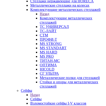
Стеллажи нержавеющие для HORECA
Металлические стеллажи на колесах
Комплектующие металлических стеллажей
Назад
Комплектующие металлических
стеллажей
ТС УНИВЕРСАЛ
ТС-ЛАЙТ
СТМ
ПРОФИ-Т
MS STRONG
MS STANDART
MS HARD
MS PRO
ТИТАН-МС
ОПТИМА
HICOLD
СГ УЛЬТРА
Металлические полки для стеллажей
Стойки и опоры для металлических
стеллажей
Сейфы
Назад
Сейфы
Взломостойкие сейфы I-V классов