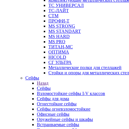
Комплектующие металлических стелла
ТС УНИВЕРСАЛ
ТС-ЛАЙТ
СТМ
ПРОФИ-Т
MS STRONG
MS STANDART
MS HARD
MS PRO
ТИТАН-МС
ОПТИМА
HICOLD
СГ УЛЬТРА
Металлические полки для стеллажей
Стойки и опоры для металлических сте
Сейфы
Назад
Сейфы
Взломостойкие сейфы I-V классов
Сейфы для дома
Огнестойкие сейфы
Сейфы огневзломостойкие
Офисные сейфы
Оружейные сейфы и шкафы
Встраиваемые сейфы