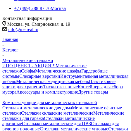
+7 (499) 288-87-76
Москва
Контактная информация
Москва, ул. Смирновская, д. 19
info@metreal.ru
Главная
-
Каталог
-
Металлические стеллажи
2 ПО ЦЕНЕ 1 - АКЦИЯ!!!
Металлические
стеллажи
Сейфы
Металлические шкафы
Гардеробные
системы
Слесарные верстаки
Инструментальная металлическая
мебель
Металлическая медицинская мебель
Пластиковые
ящики для хранения
Тиски слесарные
Контейнеры для сбора
мусора
Аксессуары и комплектующие
Другие товары
-
Комплектующие для металлических стеллажей
Стеллажи металлические для дома
Металлические офисные
стеллажи
Стеллажи складские металлические
Металлические
стеллажи для гаража
Стеллажи металлические
архивные
Стеллажи металлические для ПВЗ
Стеллажи для
рулонов полочные
Стеллажи металлические угловые
Стеллажи