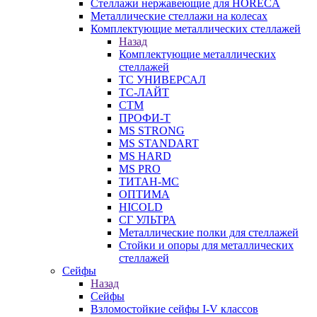
Стеллажи нержавеющие для HORECA
Металлические стеллажи на колесах
Комплектующие металлических стеллажей
Назад
Комплектующие металлических
стеллажей
ТС УНИВЕРСАЛ
ТС-ЛАЙТ
СТМ
ПРОФИ-Т
MS STRONG
MS STANDART
MS HARD
MS PRO
ТИТАН-МС
ОПТИМА
HICOLD
СГ УЛЬТРА
Металлические полки для стеллажей
Стойки и опоры для металлических
стеллажей
Сейфы
Назад
Сейфы
Взломостойкие сейфы I-V классов