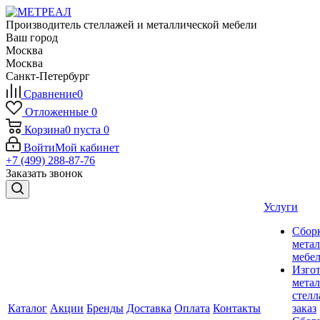
Производитель стеллажей и металлической мебели
Ваш город
Москва
Москва
Санкт-Петербург
Сравнение
0
Отложенные
0
Корзина
0
пуста
0
Войти
Мой кабинет
+7 (499) 288-87-76
Заказать звонок
Услуги
Сбор
мета
мебе
Изго
мета
стелл
Каталог
Акции
Бренды
Доставка
Оплата
Контакты
заказ