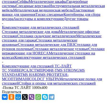
стеллажи
Сейфы
Металлические шкафы
Гардеробные
системы
Слесарные верстаки
Инструментальная металлическая
мебель
Металлическая медицинская мебель
Пластиковые
ящики для хранения
Тиски слесарные
Контейнеры для сбора
мусора
Аксессуары и комплектующие
Другие товары
-
Комплектующие для металлических стеллажей
Стеллажи металлические для дома
Металлические офисные
стеллажи
Стеллажи складские металлические
Металлические
стеллажи для гаража
Стеллажи металлические
архивные
Стеллажи металлические для ПВЗ
Стеллажи для
рулонов полочные
Стеллажи металлические угловые
Стеллажи
нержавеющие для HORECA
Металлические стеллажи на
колесах
Комплектующие металлических стеллажей
-
Комплектующие для стеллажей ТС-ЛАЙТ
ТС УНИВЕРСАЛ
СТМ
ПРОФИ-Т
MS STRONG
MS
STANDART
MS HARD
MS PRO
ТИТАН-
МС
ОПТИМА
HICOLD
СГ УЛЬТРА
Металлические полки для
стеллажей
Стойки и опоры для металлических стеллажей
-
Полка ТС ЛАЙТ 1000x400
Поделиться