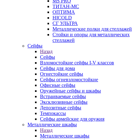
MS PRO
ТИТАН-МС
ОПТИМА
HICOLD
СГ УЛЬТРА
Металлические полки для стеллажей
Стойки и опоры для металлических
стеллажей
Сейфы
Назад
Сейфы
Взломостойкие сейфы I-V классов
Сейфы для дома
Огнестойкие сейфы
Сейфы огневзломостойкие
Офисные сейфы
Оружейные сейфы и шкафы
Встраиваемые сейфы
Эксклюзивные сейфы
Депозитные сейфы
Темпокассы
Сейфы армейские для оружия
Металлические шкафы
Назад
Металлические шкафы