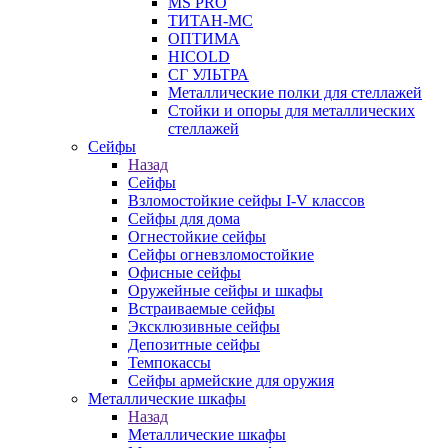
MS PRO
ТИТАН-МС
ОПТИМА
HICOLD
СГ УЛЬТРА
Металлические полки для стеллажей
Стойки и опоры для металлических
стеллажей
Сейфы
Назад
Сейфы
Взломостойкие сейфы I-V классов
Сейфы для дома
Огнестойкие сейфы
Сейфы огневзломостойкие
Офисные сейфы
Оружейные сейфы и шкафы
Встраиваемые сейфы
Эксклюзивные сейфы
Депозитные сейфы
Темпокассы
Сейфы армейские для оружия
Металлические шкафы
Назад
Металлические шкафы