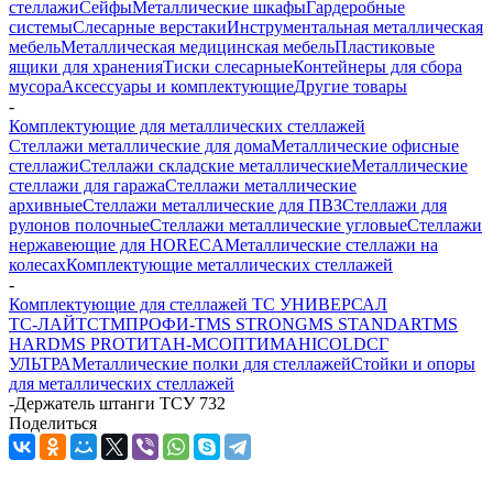
стеллажи
Сейфы
Металлические шкафы
Гардеробные
системы
Слесарные верстаки
Инструментальная металлическая
мебель
Металлическая медицинская мебель
Пластиковые
ящики для хранения
Тиски слесарные
Контейнеры для сбора
мусора
Аксессуары и комплектующие
Другие товары
-
Комплектующие для металлических стеллажей
Стеллажи металлические для дома
Металлические офисные
стеллажи
Стеллажи складские металлические
Металлические
стеллажи для гаража
Стеллажи металлические
архивные
Стеллажи металлические для ПВЗ
Стеллажи для
рулонов полочные
Стеллажи металлические угловые
Стеллажи
нержавеющие для HORECA
Металлические стеллажи на
колесах
Комплектующие металлических стеллажей
-
Комплектующие для стеллажей ТС УНИВЕРСАЛ
ТС-ЛАЙТ
СТМ
ПРОФИ-Т
MS STRONG
MS STANDART
MS
HARD
MS PRO
ТИТАН-МС
ОПТИМА
HICOLD
СГ
УЛЬТРА
Металлические полки для стеллажей
Стойки и опоры
для металлических стеллажей
-
Держатель штанги ТСУ 732
Поделиться