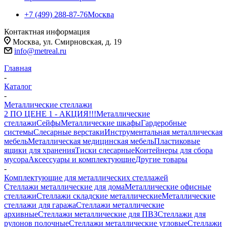
+7 (499) 288-87-76
Москва
Контактная информация
Москва, ул. Смирновская, д. 19
info@metreal.ru
Главная
-
Каталог
-
Металлические стеллажи
2 ПО ЦЕНЕ 1 - АКЦИЯ!!!
Металлические
стеллажи
Сейфы
Металлические шкафы
Гардеробные
системы
Слесарные верстаки
Инструментальная металлическая
мебель
Металлическая медицинская мебель
Пластиковые
ящики для хранения
Тиски слесарные
Контейнеры для сбора
мусора
Аксессуары и комплектующие
Другие товары
-
Комплектующие для металлических стеллажей
Стеллажи металлические для дома
Металлические офисные
стеллажи
Стеллажи складские металлические
Металлические
стеллажи для гаража
Стеллажи металлические
архивные
Стеллажи металлические для ПВЗ
Стеллажи для
рулонов полочные
Стеллажи металлические угловые
Стеллажи