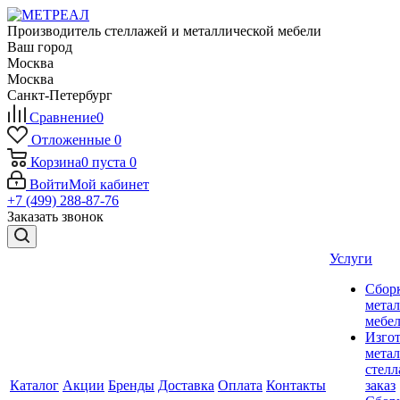
Производитель стеллажей и металлической мебели
Ваш город
Москва
Москва
Санкт-Петербург
Сравнение
0
Отложенные
0
Корзина
0
пуста
0
Войти
Мой кабинет
+7 (499) 288-87-76
Заказать звонок
Услуги
Сбор
мета
мебе
Изго
мета
стелл
Каталог
Акции
Бренды
Доставка
Оплата
Контакты
заказ