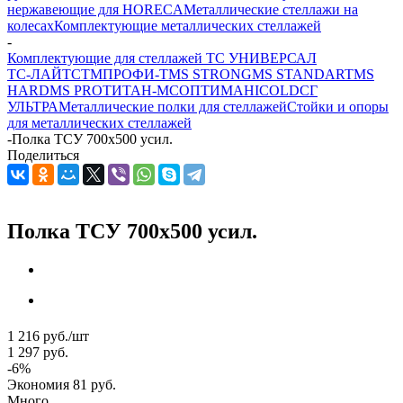
нержавеющие для HORECA
Металлические стеллажи на
колесах
Комплектующие металлических стеллажей
-
Комплектующие для стеллажей ТС УНИВЕРСАЛ
ТС-ЛАЙТ
СТМ
ПРОФИ-Т
MS STRONG
MS STANDART
MS
HARD
MS PRO
ТИТАН-МС
ОПТИМА
HICOLD
СГ
УЛЬТРА
Металлические полки для стеллажей
Стойки и опоры
для металлических стеллажей
-
Полка ТСУ 700x500 усил.
Поделиться
Полка ТСУ 700x500 усил.
1 216
руб.
/шт
1 297
руб.
-
6
%
Экономия
81
руб.
Много