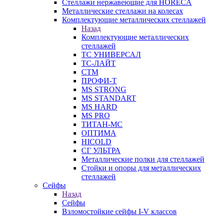
Стеллажи нержавеющие для HORECA
Металлические стеллажи на колесах
Комплектующие металлических стеллажей
Назад
Комплектующие металлических
стеллажей
ТС УНИВЕРСАЛ
ТС-ЛАЙТ
СТМ
ПРОФИ-Т
MS STRONG
MS STANDART
MS HARD
MS PRO
ТИТАН-МС
ОПТИМА
HICOLD
СГ УЛЬТРА
Металлические полки для стеллажей
Стойки и опоры для металлических
стеллажей
Сейфы
Назад
Сейфы
Взломостойкие сейфы I-V классов