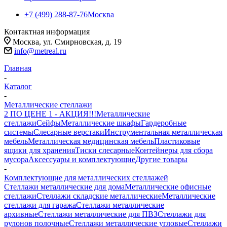
+7 (499) 288-87-76
Москва
Контактная информация
Москва, ул. Смирновская, д. 19
info@metreal.ru
Главная
-
Каталог
-
Металлические стеллажи
2 ПО ЦЕНЕ 1 - АКЦИЯ!!!
Металлические
стеллажи
Сейфы
Металлические шкафы
Гардеробные
системы
Слесарные верстаки
Инструментальная металлическая
мебель
Металлическая медицинская мебель
Пластиковые
ящики для хранения
Тиски слесарные
Контейнеры для сбора
мусора
Аксессуары и комплектующие
Другие товары
-
Комплектующие для металлических стеллажей
Стеллажи металлические для дома
Металлические офисные
стеллажи
Стеллажи складские металлические
Металлические
стеллажи для гаража
Стеллажи металлические
архивные
Стеллажи металлические для ПВЗ
Стеллажи для
рулонов полочные
Стеллажи металлические угловые
Стеллажи