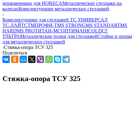
нержавеющие для HORECA
Металлические стеллажи на
колесах
Комплектующие металлических стеллажей
-
Комплектующие для стеллажей ТС УНИВЕРСАЛ
ТС-ЛАЙТ
СТМ
ПРОФИ-Т
MS STRONG
MS STANDART
MS
HARD
MS PRO
ТИТАН-МС
ОПТИМА
HICOLD
СГ
УЛЬТРА
Металлические полки для стеллажей
Стойки и опоры
для металлических стеллажей
-
Стяжка-опора ТСУ 325
Поделиться
Стяжка-опора ТСУ 325