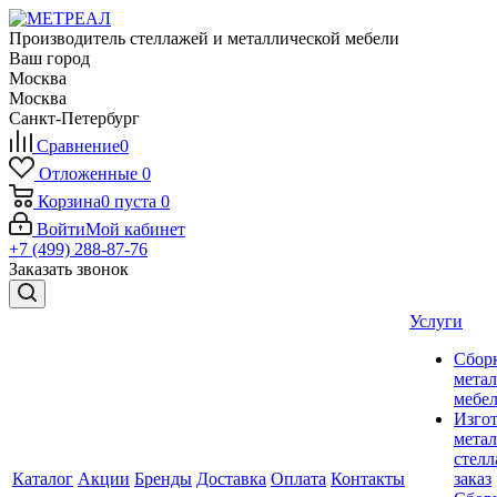
Производитель стеллажей и металлической мебели
Ваш город
Москва
Москва
Санкт-Петербург
Сравнение
0
Отложенные
0
Корзина
0
пуста
0
Войти
Мой кабинет
+7 (499) 288-87-76
Заказать звонок
Услуги
Сбор
мета
мебе
Изго
мета
стелл
Каталог
Акции
Бренды
Доставка
Оплата
Контакты
заказ