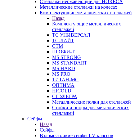
Стеллажи нержавеющие для HORECA
Металлические стеллажи на колесах
Комплектующие металлических стеллажей
Назад
Комплектующие металлических
стеллажей
ТС УНИВЕРСАЛ
ТС-ЛАЙТ
СТМ
ПРОФИ-Т
MS STRONG
MS STANDART
MS HARD
MS PRO
ТИТАН-МС
ОПТИМА
HICOLD
СГ УЛЬТРА
Металлические полки для стеллажей
Стойки и опоры для металлических
стеллажей
Сейфы
Назад
Сейфы
Взломостойкие сейфы I-V классов