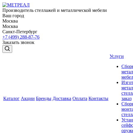
Производитель стеллажей и металлической мебели
Ваш город
Москва
Москва
Санкт-Петербург
+7 (499) 288-87-76
Заказать звонок
Услуги
Сбор
мета
мебе
Изго
мета
стелл
Каталог
Акции
Бренды
Доставка
Оплата
Контакты
заказ
Сбор
монт
стел
Устан
сейфо
оруж