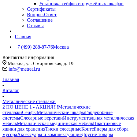
Установка сейфов и оружейных шкафов
Сертификаты
Вопрос-Ответ
Соглашение
Отзывы
Главная
+7 (499) 288-87-76
Москва
Контактная информация
Москва, ул. Смирновская, д. 19
info@metreal.ru
Главная
-
Каталог
-
Металлические стеллажи
2 ПО ЦЕНЕ 1 - АКЦИЯ!!!
Металлические
стеллажи
Сейфы
Металлические шкафы
Гардеробные
системы
Слесарные верстаки
Инструментальная металлическая
мебель
Металлическая медицинская мебель
Пластиковые
ящики для хранения
Тиски слесарные
Контейнеры для сбора
мусора
Аксессуары и комплектующие
Другие товары