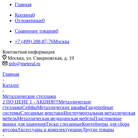
Главная
Корзина
0
Отложенные
0
Сравнение товаров
0
+7 (499) 288-87-76
Москва
Контактная информация
Москва, ул. Смирновская, д. 19
info@metreal.ru
Главная
-
Каталог
-
Металлические стеллажи
2 ПО ЦЕНЕ 1 - АКЦИЯ!!!
Металлические
стеллажи
Сейфы
Металлические шкафы
Гардеробные
системы
Слесарные верстаки
Инструментальная металлическая
мебель
Металлическая медицинская мебель
Пластиковые
ящики для хранения
Тиски слесарные
Контейнеры для сбора
мусора
Аксессуары и комплектующие
Другие товары
-