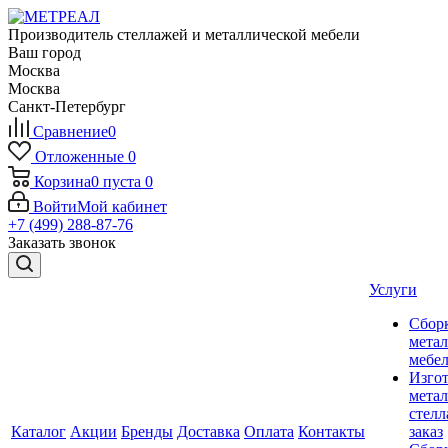
Производитель стеллажей и металлической мебели
Ваш город
Москва
Москва
Санкт-Петербург
Сравнение
0
Отложенные
0
Корзина
0
пуста
0
Войти
Мой кабинет
+7 (499) 288-87-76
Заказать звонок
Услуги
Сбор
мета
мебе
Изго
мета
стелл
Каталог
Акции
Бренды
Доставка
Оплата
Контакты
заказ