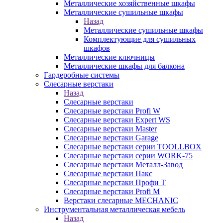
Металлические хозяйственные шкафы
Металлические сушильные шкафы
Назад
Металлические сушильные шкафы
Комплектующие для сушильных
шкафов
Металлические ключницы
Металлические шкафы для балкона
Гардеробные системы
Слесарные верстаки
Назад
Слесарные верстаки
Слесарные верстаки Profi W
Слесарные верстаки Expert WS
Слесарные верстаки Master
Слесарные верстаки Garage
Слесарные верстаки серии TOOLLBOX
Слесарные верстаки серии WORK-75
Слесарные верстаки Металл-Завод
Слесарные верстаки Пакс
Слесарные верстаки Профи Т
Слесарные верстаки Profi M
Верстаки слесарные MECHANIC
Инструментальная металлическая мебель
Назад