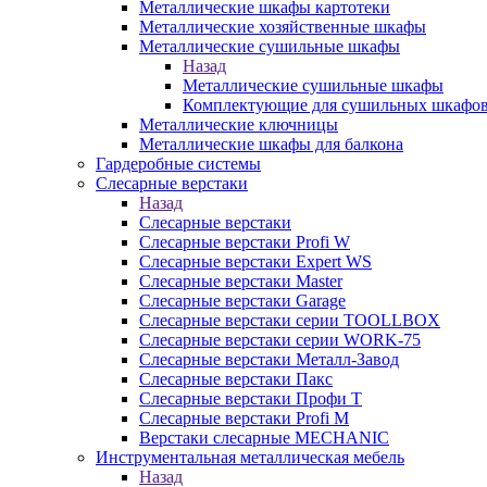
Металлические шкафы картотеки
Металлические хозяйственные шкафы
Металлические сушильные шкафы
Назад
Металлические сушильные шкафы
Комплектующие для сушильных шкафо
Металлические ключницы
Металлические шкафы для балкона
Гардеробные системы
Слесарные верстаки
Назад
Слесарные верстаки
Слесарные верстаки Profi W
Слесарные верстаки Expert WS
Слесарные верстаки Master
Слесарные верстаки Garage
Слесарные верстаки серии TOOLLBOX
Слесарные верстаки серии WORK-75
Слесарные верстаки Металл-Завод
Слесарные верстаки Пакс
Слесарные верстаки Профи Т
Слесарные верстаки Profi M
Верстаки слесарные MECHANIC
Инструментальная металлическая мебель
Назад