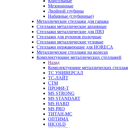
Консольные
Мезонинные
Двойной глубины
Набивные (глубинные)
Металлические стеллажи для гаража
Стеллажи металлические архивные
Стеллажи металлические для ПВЗ
Стеллажи для рулонов полочные
Стеллажи металлические угловые
Стеллажи нержавеющие для HORECA
Металлические стеллажи на колесах
Комплектующие металлических стеллажей
Назад
Комплектующие металлических стелла
ТС УНИВЕРСАЛ
ТС-ЛАЙТ
СТМ
ПРОФИ-Т
MS STRONG
MS STANDART
MS HARD
MS PRO
ТИТАН-МС
ОПТИМА
HICOLD