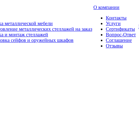
О компании
Контакты
а металлической мебели
Услуги
овление металлических стеллажей на заказ
Сертификаты
а и монтаж стеллажей
Вопрос-Ответ
новка сейфов и оружейных шкафов
Соглашение
Отзывы