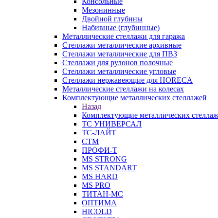
Консольные
Мезонинные
Двойной глубины
Набивные (глубинные)
Металлические стеллажи для гаража
Стеллажи металлические архивные
Стеллажи металлические для ПВЗ
Стеллажи для рулонов полочные
Стеллажи металлические угловые
Стеллажи нержавеющие для HORECA
Металлические стеллажи на колесах
Комплектующие металлических стеллажей
Назад
Комплектующие металлических стелла
ТС УНИВЕРСАЛ
ТС-ЛАЙТ
СТМ
ПРОФИ-Т
MS STRONG
MS STANDART
MS HARD
MS PRO
ТИТАН-МС
ОПТИМА
HICOLD