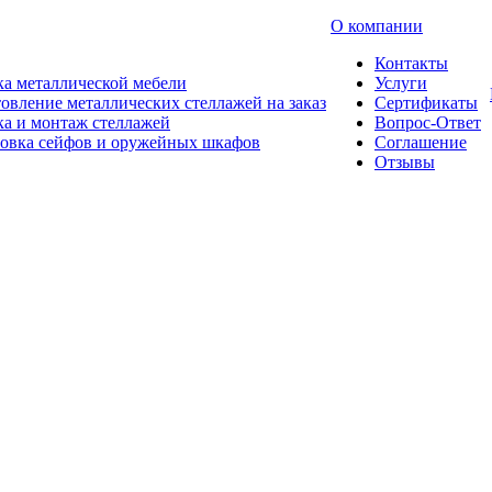
О компании
Контакты
а металлической мебели
Услуги
овление металлических стеллажей на заказ
Сертификаты
а и монтаж стеллажей
Вопрос-Ответ
новка сейфов и оружейных шкафов
Соглашение
Отзывы