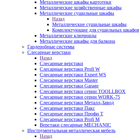
Металлические шкафы картотеки
Металлические хозяйственные шкафы
Металлические сушильные шкафы
Назад
Металлические сушильные шкафы
Комплектующие для сушильных шкафо
Металлические ключницы
Металлические шкафы для балкона
Гардеробные системы
Слесарные верстаки
Назад
Слесарные верстаки
Слесарные верстаки Profi W
Слесарные верстаки Expert WS
Слесарные верстаки Master
Слесарные верстаки Garage
Слесарные верстаки серии TOOLLBOX
Слесарные верстаки серии WORK-75
Слесарные верстаки Металл-Завод
Слесарные верстаки Пакс
Слесарные верстаки Профи Т
Слесарные верстаки Profi M
Верстаки слесарные MECHANIC
Инструментальная металлическая мебель
Назад