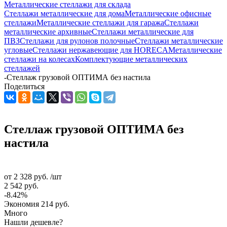
Металлические стеллажи для склада
Стеллажи металлические для дома
Металлические офисные
стеллажи
Металлические стеллажи для гаража
Стеллажи
металлические архивные
Стеллажи металлические для
ПВЗ
Стеллажи для рулонов полочные
Стеллажи металлические
угловые
Стеллажи нержавеющие для HORECA
Металлические
стеллажи на колесах
Комплектующие металлических
стеллажей
-
Стеллаж грузовой ОПТИМА без настила
Поделиться
Стеллаж грузовой ОПТИМА без
настила
от
2 328 руб.
/шт
2 542 руб.
-8.42%
Экономия
214 руб.
Много
Нашли дешевле?