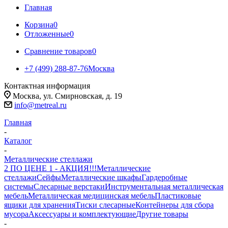
Главная
Корзина
0
Отложенные
0
Сравнение товаров
0
+7 (499) 288-87-76
Москва
Контактная информация
Москва, ул. Смирновская, д. 19
info@metreal.ru
Главная
-
Каталог
-
Металлические стеллажи
2 ПО ЦЕНЕ 1 - АКЦИЯ!!!
Металлические
стеллажи
Сейфы
Металлические шкафы
Гардеробные
системы
Слесарные верстаки
Инструментальная металлическая
мебель
Металлическая медицинская мебель
Пластиковые
ящики для хранения
Тиски слесарные
Контейнеры для сбора
мусора
Аксессуары и комплектующие
Другие товары
-