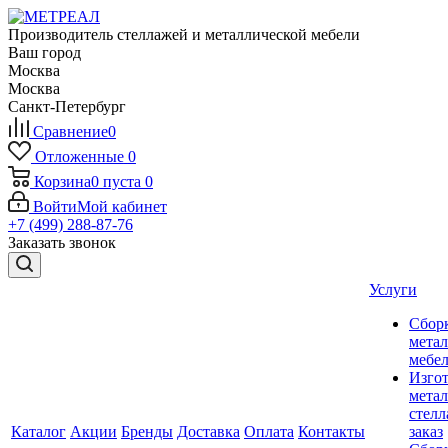
Производитель стеллажей и металлической мебели
Ваш город
Москва
Москва
Санкт-Петербург
Сравнение
0
Отложенные
0
Корзина
0
пуста
0
Войти
Мой кабинет
+7 (499) 288-87-76
Заказать звонок
Услуги
Сбор
мета
мебе
Изго
мета
стелл
Каталог
Акции
Бренды
Доставка
Оплата
Контакты
заказ