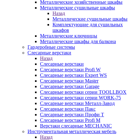
Металлические хозяйственные шкафы
Металлические сушильные шкафы
Назад
Металлические сушильные шкафы
Комплектующие для сушильных
шкафов
Металлические ключницы
Металлические шкафы для балкона
Гардеробные системы
Слесарные верстаки
Назад
Слесарные верстаки
Слесарные верстаки Profi W
Слесарные верстаки Expert WS
Слесарные верстаки Master
Слесарные верстаки Garage
Слесарные верстаки серии TOOLLBOX
Слесарные верстаки серии WORK-75
Слесарные верстаки Металл-Завод
Слесарные верстаки Пакс
Слесарные верстаки Профи Т
Слесарные верстаки Profi M
Верстаки слесарные MECHANIC
Инструментальная металлическая мебель
Назад