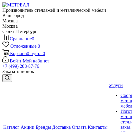
Производитель стеллажей и металлической мебели
Ваш город
Москва
Москва
Санкт-Петербург
Сравнение
0
Отложенные
0
Корзина
0
пуста
0
Войти
Мой кабинет
+7 (499) 288-87-76
Заказать звонок
Услуги
Сбор
мета
мебе
Изго
мета
стелл
Каталог
Акции
Бренды
Доставка
Оплата
Контакты
заказ