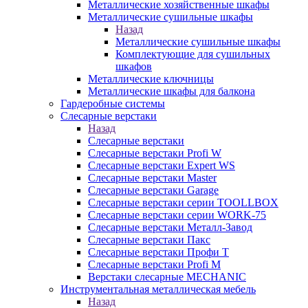
Металлические хозяйственные шкафы
Металлические сушильные шкафы
Назад
Металлические сушильные шкафы
Комплектующие для сушильных
шкафов
Металлические ключницы
Металлические шкафы для балкона
Гардеробные системы
Слесарные верстаки
Назад
Слесарные верстаки
Слесарные верстаки Profi W
Слесарные верстаки Expert WS
Слесарные верстаки Master
Слесарные верстаки Garage
Слесарные верстаки серии TOOLLBOX
Слесарные верстаки серии WORK-75
Слесарные верстаки Металл-Завод
Слесарные верстаки Пакс
Слесарные верстаки Профи Т
Слесарные верстаки Profi M
Верстаки слесарные MECHANIC
Инструментальная металлическая мебель
Назад