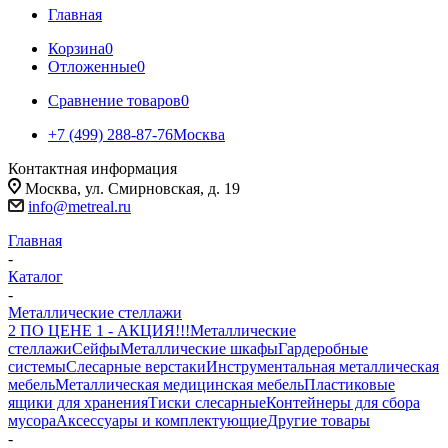
Главная
Корзина
0
Отложенные
0
Сравнение товаров
0
+7 (499) 288-87-76
Москва
Контактная информация
Москва, ул. Смирновская, д. 19
info@metreal.ru
Главная
-
Каталог
-
Металлические стеллажи
2 ПО ЦЕНЕ 1 - АКЦИЯ!!!
Металлические
стеллажи
Сейфы
Металлические шкафы
Гардеробные
системы
Слесарные верстаки
Инструментальная металлическая
мебель
Металлическая медицинская мебель
Пластиковые
ящики для хранения
Тиски слесарные
Контейнеры для сбора
мусора
Аксессуары и комплектующие
Другие товары
-