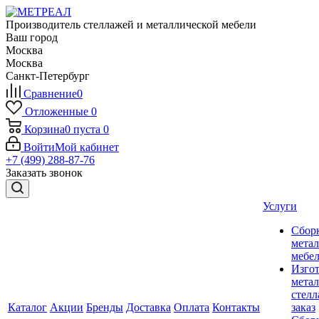
Производитель стеллажей и металлической мебели
Ваш город
Москва
Москва
Санкт-Петербург
Сравнение
0
Отложенные
0
Корзина
0
пуста
0
Войти
Мой кабинет
+7 (499) 288-87-76
Заказать звонок
Услуги
Сбор
мета
мебе
Изго
мета
стелл
Каталог
Акции
Бренды
Доставка
Оплата
Контакты
заказ