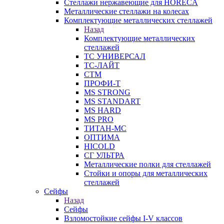
Стеллажи нержавеющие для HORECA
Металлические стеллажи на колесах
Комплектующие металлических стеллажей
Назад
Комплектующие металлических
стеллажей
ТС УНИВЕРСАЛ
ТС-ЛАЙТ
СТМ
ПРОФИ-Т
MS STRONG
MS STANDART
MS HARD
MS PRO
ТИТАН-МС
ОПТИМА
HICOLD
СГ УЛЬТРА
Металлические полки для стеллажей
Стойки и опоры для металлических
стеллажей
Сейфы
Назад
Сейфы
Взломостойкие сейфы I-V классов