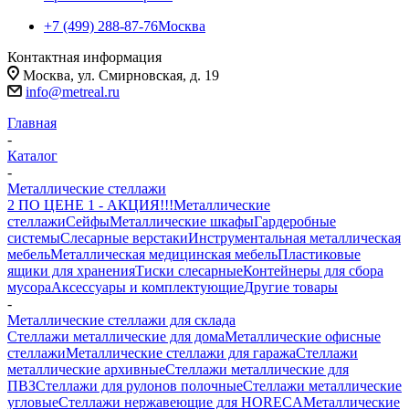
+7 (499) 288-87-76
Москва
Контактная информация
Москва, ул. Смирновская, д. 19
info@metreal.ru
Главная
-
Каталог
-
Металлические стеллажи
2 ПО ЦЕНЕ 1 - АКЦИЯ!!!
Металлические
стеллажи
Сейфы
Металлические шкафы
Гардеробные
системы
Слесарные верстаки
Инструментальная металлическая
мебель
Металлическая медицинская мебель
Пластиковые
ящики для хранения
Тиски слесарные
Контейнеры для сбора
мусора
Аксессуары и комплектующие
Другие товары
-
Металлические стеллажи для склада
Стеллажи металлические для дома
Металлические офисные
стеллажи
Металлические стеллажи для гаража
Стеллажи
металлические архивные
Стеллажи металлические для
ПВЗ
Стеллажи для рулонов полочные
Стеллажи металлические
угловые
Стеллажи нержавеющие для HORECA
Металлические