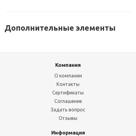
Дополнительные элементы
Компания
О компании
Контакты
Сертификаты
Соглашение
Ярус ОПТИМА 2500x785 металлический настил
Задать вопрос
Отзывы
Много
11 708
руб.
/шт
Информация