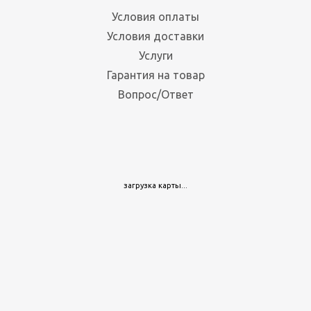
Условия оплаты
Условия доставки
Услуги
Гарантия на товар
Вопрос/Ответ
Ярус ОПТИМА 1530x785 металлический настил
загрузка карты...
Много
7 442
руб.
/шт