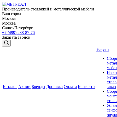
Производитель стеллажей и металлической мебели
Ваш город
Москва
Москва
Санкт-Петербург
+7 (499) 288-87-76
Заказать звонок
Услуги
Сбор
мета
мебе
Изго
мета
стелл
Каталог
Акции
Бренды
Доставка
Оплата
Контакты
заказ
Сбор
монт
стел
Устан
сейфо
оруж