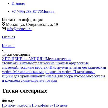
Главная
+7 (499) 288-87-76
Москва
Контактная информация
Москва, ул. Смирновская, д. 19
info@metreal.ru
Главная
-
Каталог
-
Тиски слесарные
2 ПО ЦЕНЕ 1 - АКЦИЯ!!!
Металлические
стеллажи
Сейфы
Металлические шкафы
Гардеробные
системы
Слесарные верстаки
Инструментальная металлическая
мебель
Металлическая медицинская мебель
Пластиковые
ящики для хранения
Контейнеры для сбора мусора
Аксессуары
и комплектующие
Другие товары
Тиски слесарные
Фильтр
По популярности
По алфавиту
По цене