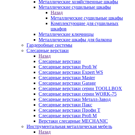
Металлические хозяйственные шкафы
Металлические сушильные шкафы
Назад
Металлические сушильные шкафы
Комплектующие для сушильных
шкафов
Металлические ключницы
Металлические шкафы для балкона
Гардеробные системы
Слесарные верстаки
Назад
Слесарные верстаки
Слесарные верстаки Profi W
Слесарные верстаки Expert WS
Слесарные верстаки Master
Слесарные верстаки Garage
Слесарные верстаки серии TOOLLBOX
Слесарные верстаки серии WORK-75
Слесарные верстаки Металл-Завод
Слесарные верстаки Пакс
Слесарные верстаки Профи Т
Слесарные верстаки Profi M
Верстаки слесарные MECHANIC
Инструментальная металлическая мебель
Назад