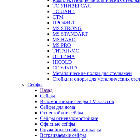
Комплектующие металлических стелла
ТС УНИВЕРСАЛ
ТС-ЛАЙТ
СТМ
ПРОФИ-Т
MS STRONG
MS STANDART
MS HARD
MS PRO
ТИТАН-МС
ОПТИМА
HICOLD
СГ УЛЬТРА
Металлические полки для стеллажей
Стойки и опоры для металлических сте
Сейфы
Назад
Сейфы
Взломостойкие сейфы I-V классов
Сейфы для дома
Огнестойкие сейфы
Сейфы огневзломостойкие
Офисные сейфы
Оружейные сейфы и шкафы
Встраиваемые сейфы