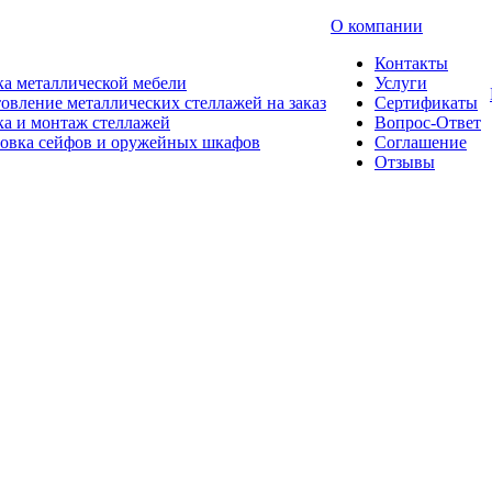
О компании
Контакты
а металлической мебели
Услуги
овление металлических стеллажей на заказ
Сертификаты
а и монтаж стеллажей
Вопрос-Ответ
новка сейфов и оружейных шкафов
Соглашение
Отзывы