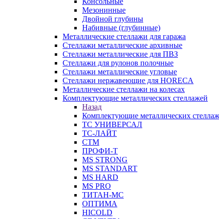
Консольные
Мезонинные
Двойной глубины
Набивные (глубинные)
Металлические стеллажи для гаража
Стеллажи металлические архивные
Стеллажи металлические для ПВЗ
Стеллажи для рулонов полочные
Стеллажи металлические угловые
Стеллажи нержавеющие для HORECA
Металлические стеллажи на колесах
Комплектующие металлических стеллажей
Назад
Комплектующие металлических стелла
ТС УНИВЕРСАЛ
ТС-ЛАЙТ
СТМ
ПРОФИ-Т
MS STRONG
MS STANDART
MS HARD
MS PRO
ТИТАН-МС
ОПТИМА
HICOLD