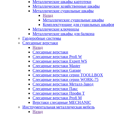
Металлические шкафы картотеки
Металлические хозяйственные шкафы
Металлические сушильные шкафы
Назад
Металлические сушильные шкафы
Комплектующие для сушильных шкафо
Металлические ключницы
Металлические шкафы для балкона
Гардеробные системы
Слесарные верстаки
Назад
Слесарные верстаки
Слесарные верстаки Profi W
Слесарные верстаки Expert WS
Слесарные верстаки Master
Слесарные верстаки Garage
Слесарные верстаки серии TOOLLBOX
Слесарные верстаки серии WORK-75
Слесарные верстаки Металл-Завод
Слесарные верстаки Пакс
Слесарные верстаки Профи Т
Слесарные верстаки Profi M
Верстаки слесарные MECHANIC
Инструментальная металлическая мебель
Назад