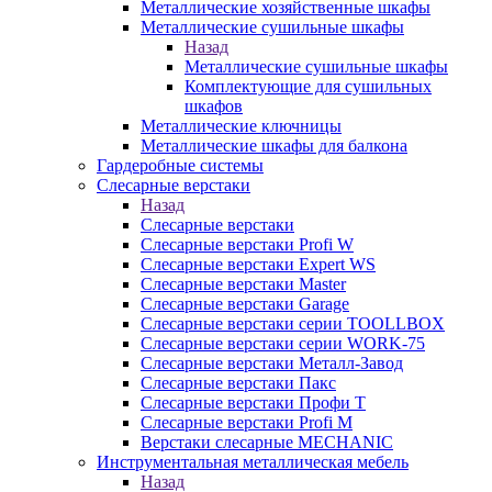
Металлические хозяйственные шкафы
Металлические сушильные шкафы
Назад
Металлические сушильные шкафы
Комплектующие для сушильных
шкафов
Металлические ключницы
Металлические шкафы для балкона
Гардеробные системы
Слесарные верстаки
Назад
Слесарные верстаки
Слесарные верстаки Profi W
Слесарные верстаки Expert WS
Слесарные верстаки Master
Слесарные верстаки Garage
Слесарные верстаки серии TOOLLBOX
Слесарные верстаки серии WORK-75
Слесарные верстаки Металл-Завод
Слесарные верстаки Пакс
Слесарные верстаки Профи Т
Слесарные верстаки Profi M
Верстаки слесарные MECHANIC
Инструментальная металлическая мебель
Назад