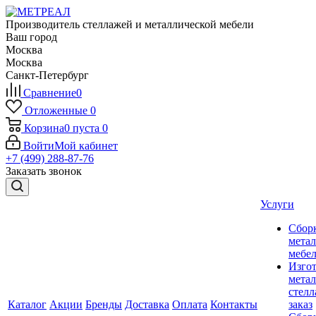
Производитель стеллажей и металлической мебели
Ваш город
Москва
Москва
Санкт-Петербург
Сравнение
0
Отложенные
0
Корзина
0
пуста
0
Войти
Мой кабинет
+7 (499) 288-87-76
Заказать звонок
Услуги
Сбор
мета
мебе
Изго
мета
стелл
Каталог
Акции
Бренды
Доставка
Оплата
Контакты
заказ