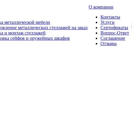
О компании
Контакты
а металлической мебели
Услуги
овление металлических стеллажей на заказ
Сертификаты
а и монтаж стеллажей
Вопрос-Ответ
новка сейфов и оружейных шкафов
Соглашение
Отзывы