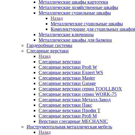
Металлические шкафы картотеки
Металлические хозяйственные шкафы
Металлические сушильные шкафы
Назад
Металлические сушильные шкафы
Комплектующие для сушильных шкафо
Металлические ключницы
Металлические шкафы для балкона
Гардеробные системы
Слесарные верстаки
Назад
Слесарные верстаки
Слесарные верстаки Profi W
Слесарные верстаки Expert WS
Слесарные верстаки Master
Слесарные верстаки Garage
Слесарные верстаки серии TOOLLBOX
Слесарные верстаки серии WORK-75
Слесарные верстаки Металл-Завод
Слесарные верстаки Пакс
Слесарные верстаки Профи Т
Слесарные верстаки Profi M
Верстаки слесарные MECHANIC
Инструментальная металлическая мебель
Назад