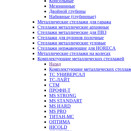
Консольные
Мезонинные
Двойной глубины
Набивные (глубинные)
Металлические стеллажи для гаража
Стеллажи металлические архивные
Стеллажи металлические для ПВЗ
Стеллажи для рулонов полочные
Стеллажи металлические угловые
Стеллажи нержавеющие для HORECA
Металлические стеллажи на колесах
Комплектующие металлических стеллажей
Назад
Комплектующие металлических стелла
ТС УНИВЕРСАЛ
ТС-ЛАЙТ
СТМ
ПРОФИ-Т
MS STRONG
MS STANDART
MS HARD
MS PRO
ТИТАН-МС
ОПТИМА
HICOLD