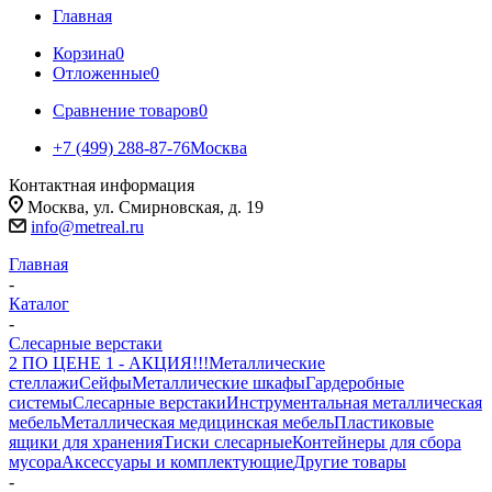
Главная
Корзина
0
Отложенные
0
Сравнение товаров
0
+7 (499) 288-87-76
Москва
Контактная информация
Москва, ул. Смирновская, д. 19
info@metreal.ru
Главная
-
Каталог
-
Слесарные верстаки
2 ПО ЦЕНЕ 1 - АКЦИЯ!!!
Металлические
стеллажи
Сейфы
Металлические шкафы
Гардеробные
системы
Слесарные верстаки
Инструментальная металлическая
мебель
Металлическая медицинская мебель
Пластиковые
ящики для хранения
Тиски слесарные
Контейнеры для сбора
мусора
Аксессуары и комплектующие
Другие товары
-