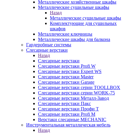
Металлические хозяйственные шкафы
Металлические сушильные шкафы
Назад
Металлические сушильные шкафы
Комплектующие для сушильных
шкафов
Металлические ключницы
Металлические шкафы для балкона
Гардеробные системы
Слесарные верстаки
Назад
Слесарные верстаки
Слесарные верстаки Profi W
Слесарные верстаки Expert WS
Слесарные верстаки Master
Слесарные верстаки Garage
Слесарные верстаки серии TOOLLBOX
Слесарные верстаки серии WORK-75
Слесарные верстаки Металл-Завод
Слесарные верстаки Пакс
Слесарные верстаки Профи Т
Слесарные верстаки Profi M
Верстаки слесарные MECHANIC
Инструментальная металлическая мебель
Назад