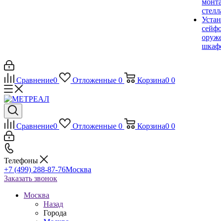
монт
стел
Устан
сейфо
оруж
шкаф
Сравнение
0
Отложенные
0
Корзина
0
0
Сравнение
0
Отложенные
0
Корзина
0
0
Телефоны
+7 (499) 288-87-76
Москва
Заказать звонок
Москва
Назад
Города