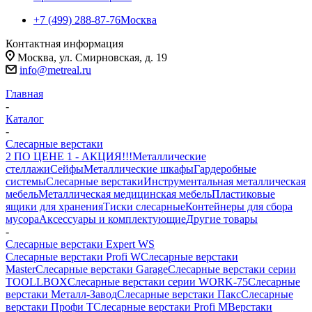
+7 (499) 288-87-76
Москва
Контактная информация
Москва, ул. Смирновская, д. 19
info@metreal.ru
Главная
-
Каталог
-
Слесарные верстаки
2 ПО ЦЕНЕ 1 - АКЦИЯ!!!
Металлические
стеллажи
Сейфы
Металлические шкафы
Гардеробные
системы
Слесарные верстаки
Инструментальная металлическая
мебель
Металлическая медицинская мебель
Пластиковые
ящики для хранения
Тиски слесарные
Контейнеры для сбора
мусора
Аксессуары и комплектующие
Другие товары
-
Слесарные верстаки Expert WS
Слесарные верстаки Profi W
Слесарные верстаки
Master
Слесарные верстаки Garage
Слесарные верстаки серии
TOOLLBOX
Слесарные верстаки серии WORK-75
Слесарные
верстаки Металл-Завод
Слесарные верстаки Пакс
Слесарные
верстаки Профи Т
Слесарные верстаки Profi M
Верстаки