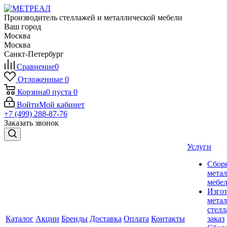
Производитель стеллажей и металлической мебели
Ваш город
Москва
Москва
Санкт-Петербург
Сравнение
0
Отложенные
0
Корзина
0
пуста
0
Войти
Мой кабинет
+7 (499) 288-87-76
Заказать звонок
Услуги
Сбор
мета
мебе
Изго
мета
стелл
Каталог
Акции
Бренды
Доставка
Оплата
Контакты
заказ