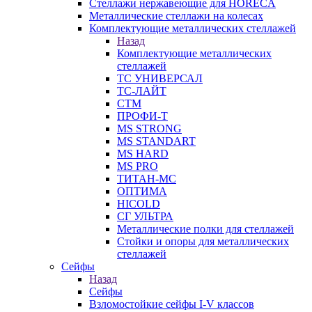
Стеллажи нержавеющие для HORECA
Металлические стеллажи на колесах
Комплектующие металлических стеллажей
Назад
Комплектующие металлических
стеллажей
ТС УНИВЕРСАЛ
ТС-ЛАЙТ
СТМ
ПРОФИ-Т
MS STRONG
MS STANDART
MS HARD
MS PRO
ТИТАН-МС
ОПТИМА
HICOLD
СГ УЛЬТРА
Металлические полки для стеллажей
Стойки и опоры для металлических
стеллажей
Сейфы
Назад
Сейфы
Взломостойкие сейфы I-V классов