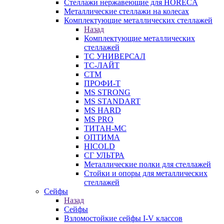
Стеллажи нержавеющие для HORECA
Металлические стеллажи на колесах
Комплектующие металлических стеллажей
Назад
Комплектующие металлических
стеллажей
ТС УНИВЕРСАЛ
ТС-ЛАЙТ
СТМ
ПРОФИ-Т
MS STRONG
MS STANDART
MS HARD
MS PRO
ТИТАН-МС
ОПТИМА
HICOLD
СГ УЛЬТРА
Металлические полки для стеллажей
Стойки и опоры для металлических
стеллажей
Сейфы
Назад
Сейфы
Взломостойкие сейфы I-V классов