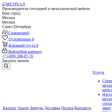
Производитель стеллажей и металлической мебели
Ваш город
Москва
Москва
Санкт-Петербург
Сравнение
0
Отложенные
0
Корзина
0
пуста
0
Войти
Мой кабинет
+7 (499) 288-87-76
Заказать звонок
Услуги
Сбор
мета
мебе
Изго
мета
стелл
Каталог
Акции
Бренды
Доставка
Оплата
Контакты
заказ