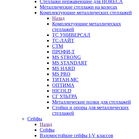
Стеллажи нержавеющие для HORECA
Металлические стеллажи на колесах
Комплектующие металлических стеллажей
Назад
Комплектующие металлических
стеллажей
ТС УНИВЕРСАЛ
ТС-ЛАЙТ
СТМ
ПРОФИ-Т
MS STRONG
MS STANDART
MS HARD
MS PRO
ТИТАН-МС
ОПТИМА
HICOLD
СГ УЛЬТРА
Металлические полки для стеллажей
Стойки и опоры для металлических
стеллажей
Сейфы
Назад
Сейфы
Взломостойкие сейфы I-V классов