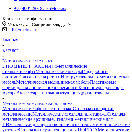
+7 (499) 288-87-76
Москва
Контактная информация
Москва, ул. Смирновская, д. 19
info@metreal.ru
Главная
-
Каталог
-
Металлические стеллажи
2 ПО ЦЕНЕ 1 - АКЦИЯ!!!
Металлические
стеллажи
Сейфы
Металлические шкафы
Гардеробные
системы
Слесарные верстаки
Инструментальная металлическая
мебель
Металлическая медицинская мебель
Пластиковые
ящики для хранения
Тиски слесарные
Контейнеры для сбора
мусора
Аксессуары и комплектующие
Другие товары
-
Металлические стеллажи для дома
Металлические офисные стеллажи
Стеллажи складские
металлические
Металлические стеллажи для гаража
Стеллажи
металлические архивные
Стеллажи металлические для
ПВЗ
Стеллажи для рулонов полочные
Стеллажи металлические
угловые
Стеллажи нержавеющие для HORECA
Металлические