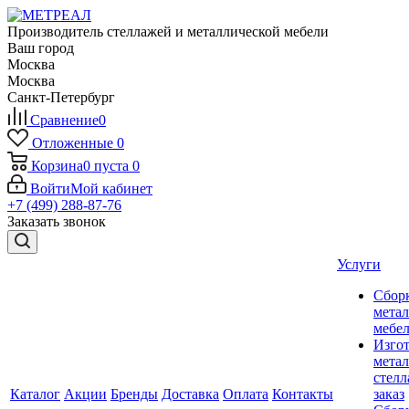
Производитель стеллажей и металлической мебели
Ваш город
Москва
Москва
Санкт-Петербург
Сравнение
0
Отложенные
0
Корзина
0
пуста
0
Войти
Мой кабинет
+7 (499) 288-87-76
Заказать звонок
Услуги
Сбор
мета
мебе
Изго
мета
стелл
Каталог
Акции
Бренды
Доставка
Оплата
Контакты
заказ