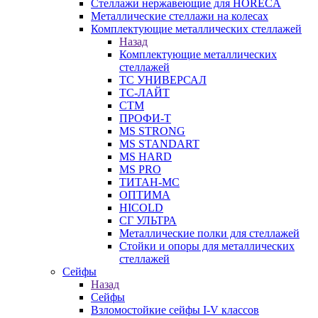
Стеллажи нержавеющие для HORECA
Металлические стеллажи на колесах
Комплектующие металлических стеллажей
Назад
Комплектующие металлических
стеллажей
ТС УНИВЕРСАЛ
ТС-ЛАЙТ
СТМ
ПРОФИ-Т
MS STRONG
MS STANDART
MS HARD
MS PRO
ТИТАН-МС
ОПТИМА
HICOLD
СГ УЛЬТРА
Металлические полки для стеллажей
Стойки и опоры для металлических
стеллажей
Сейфы
Назад
Сейфы
Взломостойкие сейфы I-V классов