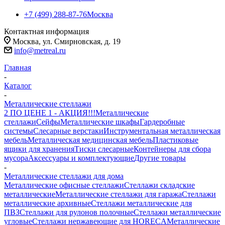
+7 (499) 288-87-76
Москва
Контактная информация
Москва, ул. Смирновская, д. 19
info@metreal.ru
Главная
-
Каталог
-
Металлические стеллажи
2 ПО ЦЕНЕ 1 - АКЦИЯ!!!
Металлические
стеллажи
Сейфы
Металлические шкафы
Гардеробные
системы
Слесарные верстаки
Инструментальная металлическая
мебель
Металлическая медицинская мебель
Пластиковые
ящики для хранения
Тиски слесарные
Контейнеры для сбора
мусора
Аксессуары и комплектующие
Другие товары
-
Металлические стеллажи для дома
Металлические офисные стеллажи
Стеллажи складские
металлические
Металлические стеллажи для гаража
Стеллажи
металлические архивные
Стеллажи металлические для
ПВЗ
Стеллажи для рулонов полочные
Стеллажи металлические
угловые
Стеллажи нержавеющие для HORECA
Металлические