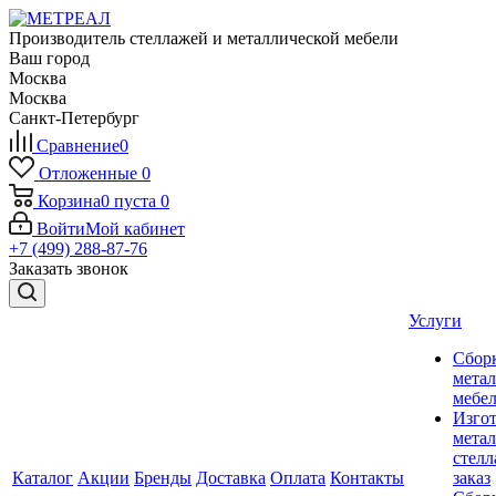
Производитель стеллажей и металлической мебели
Ваш город
Москва
Москва
Санкт-Петербург
Сравнение
0
Отложенные
0
Корзина
0
пуста
0
Войти
Мой кабинет
+7 (499) 288-87-76
Заказать звонок
Услуги
Сбор
мета
мебе
Изго
мета
стелл
Каталог
Акции
Бренды
Доставка
Оплата
Контакты
заказ