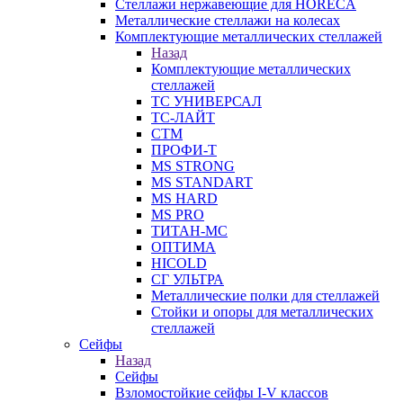
Стеллажи нержавеющие для HORECA
Металлические стеллажи на колесах
Комплектующие металлических стеллажей
Назад
Комплектующие металлических
стеллажей
ТС УНИВЕРСАЛ
ТС-ЛАЙТ
СТМ
ПРОФИ-Т
MS STRONG
MS STANDART
MS HARD
MS PRO
ТИТАН-МС
ОПТИМА
HICOLD
СГ УЛЬТРА
Металлические полки для стеллажей
Стойки и опоры для металлических
стеллажей
Сейфы
Назад
Сейфы
Взломостойкие сейфы I-V классов