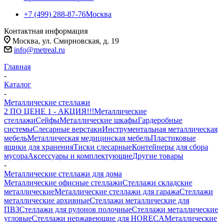
+7 (499) 288-87-76
Москва
Контактная информация
Москва, ул. Смирновская, д. 19
info@metreal.ru
Главная
-
Каталог
-
Металлические стеллажи
2 ПО ЦЕНЕ 1 - АКЦИЯ!!!
Металлические
стеллажи
Сейфы
Металлические шкафы
Гардеробные
системы
Слесарные верстаки
Инструментальная металлическая
мебель
Металлическая медицинская мебель
Пластиковые
ящики для хранения
Тиски слесарные
Контейнеры для сбора
мусора
Аксессуары и комплектующие
Другие товары
-
Металлические стеллажи для дома
Металлические офисные стеллажи
Стеллажи складские
металлические
Металлические стеллажи для гаража
Стеллажи
металлические архивные
Стеллажи металлические для
ПВЗ
Стеллажи для рулонов полочные
Стеллажи металлические
угловые
Стеллажи нержавеющие для HORECA
Металлические