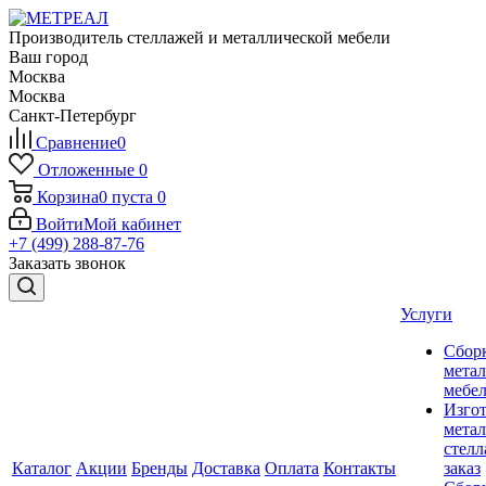
Производитель стеллажей и металлической мебели
Ваш город
Москва
Москва
Санкт-Петербург
Сравнение
0
Отложенные
0
Корзина
0
пуста
0
Войти
Мой кабинет
+7 (499) 288-87-76
Заказать звонок
Услуги
Сбор
мета
мебе
Изго
мета
стелл
Каталог
Акции
Бренды
Доставка
Оплата
Контакты
заказ