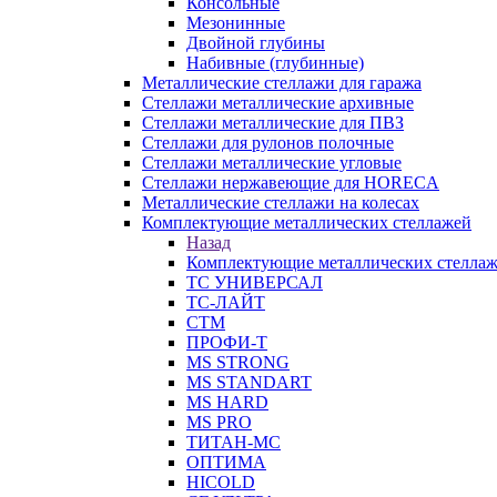
Консольные
Мезонинные
Двойной глубины
Набивные (глубинные)
Металлические стеллажи для гаража
Стеллажи металлические архивные
Стеллажи металлические для ПВЗ
Стеллажи для рулонов полочные
Стеллажи металлические угловые
Стеллажи нержавеющие для HORECA
Металлические стеллажи на колесах
Комплектующие металлических стеллажей
Назад
Комплектующие металлических стелла
ТС УНИВЕРСАЛ
ТС-ЛАЙТ
СТМ
ПРОФИ-Т
MS STRONG
MS STANDART
MS HARD
MS PRO
ТИТАН-МС
ОПТИМА
HICOLD