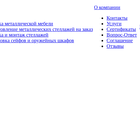
О компании
Контакты
а металлической мебели
Услуги
овление металлических стеллажей на заказ
Сертификаты
а и монтаж стеллажей
Вопрос-Ответ
новка сейфов и оружейных шкафов
Соглашение
Отзывы