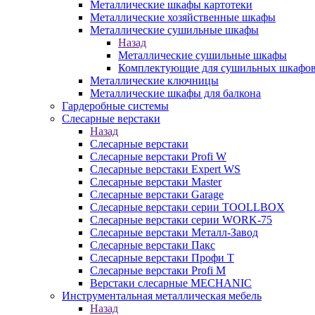
Металлические шкафы картотеки
Металлические хозяйственные шкафы
Металлические сушильные шкафы
Назад
Металлические сушильные шкафы
Комплектующие для сушильных шкафо
Металлические ключницы
Металлические шкафы для балкона
Гардеробные системы
Слесарные верстаки
Назад
Слесарные верстаки
Слесарные верстаки Profi W
Слесарные верстаки Expert WS
Слесарные верстаки Master
Слесарные верстаки Garage
Слесарные верстаки серии TOOLLBOX
Слесарные верстаки серии WORK-75
Слесарные верстаки Металл-Завод
Слесарные верстаки Пакс
Слесарные верстаки Профи Т
Слесарные верстаки Profi M
Верстаки слесарные MECHANIC
Инструментальная металлическая мебель
Назад