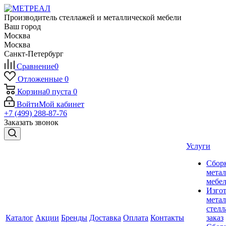
Производитель стеллажей и металлической мебели
Ваш город
Москва
Москва
Санкт-Петербург
Сравнение
0
Отложенные
0
Корзина
0
пуста
0
Войти
Мой кабинет
+7 (499) 288-87-76
Заказать звонок
Услуги
Сбор
мета
мебе
Изго
мета
стелл
Каталог
Акции
Бренды
Доставка
Оплата
Контакты
заказ