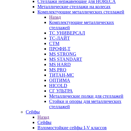
Стеллажи нержавеющие для HORECA
Металлические стеллажи на колесах
Комплектующие металлических стеллажей
Назад
Комплектующие металлических
стеллажей
ТС УНИВЕРСАЛ
ТС-ЛАЙТ
СТМ
ПРОФИ-Т
MS STRONG
MS STANDART
MS HARD
MS PRO
ТИТАН-МС
ОПТИМА
HICOLD
СГ УЛЬТРА
Металлические полки для стеллажей
Стойки и опоры для металлических
стеллажей
Сейфы
Назад
Сейфы
Взломостойкие сейфы I-V классов