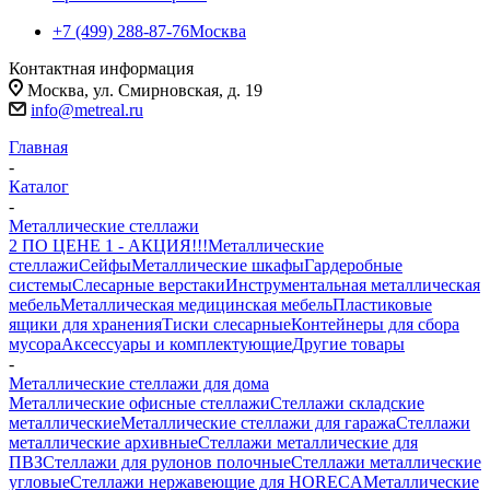
+7 (499) 288-87-76
Москва
Контактная информация
Москва, ул. Смирновская, д. 19
info@metreal.ru
Главная
-
Каталог
-
Металлические стеллажи
2 ПО ЦЕНЕ 1 - АКЦИЯ!!!
Металлические
стеллажи
Сейфы
Металлические шкафы
Гардеробные
системы
Слесарные верстаки
Инструментальная металлическая
мебель
Металлическая медицинская мебель
Пластиковые
ящики для хранения
Тиски слесарные
Контейнеры для сбора
мусора
Аксессуары и комплектующие
Другие товары
-
Металлические стеллажи для дома
Металлические офисные стеллажи
Стеллажи складские
металлические
Металлические стеллажи для гаража
Стеллажи
металлические архивные
Стеллажи металлические для
ПВЗ
Стеллажи для рулонов полочные
Стеллажи металлические
угловые
Стеллажи нержавеющие для HORECA
Металлические