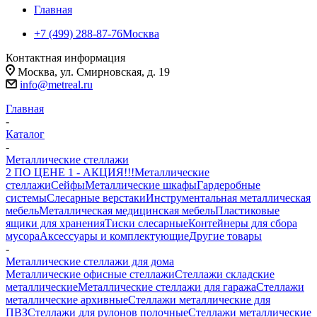
Главная
+7 (499) 288-87-76
Москва
Контактная информация
Москва, ул. Смирновская, д. 19
info@metreal.ru
Главная
-
Каталог
-
Металлические стеллажи
2 ПО ЦЕНЕ 1 - АКЦИЯ!!!
Металлические
стеллажи
Сейфы
Металлические шкафы
Гардеробные
системы
Слесарные верстаки
Инструментальная металлическая
мебель
Металлическая медицинская мебель
Пластиковые
ящики для хранения
Тиски слесарные
Контейнеры для сбора
мусора
Аксессуары и комплектующие
Другие товары
-
Металлические стеллажи для дома
Металлические офисные стеллажи
Стеллажи складские
металлические
Металлические стеллажи для гаража
Стеллажи
металлические архивные
Стеллажи металлические для
ПВЗ
Стеллажи для рулонов полочные
Стеллажи металлические