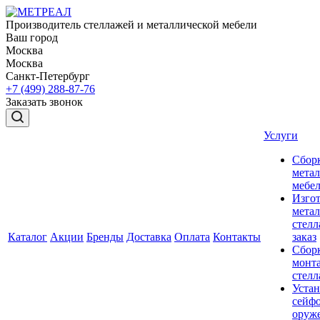
Производитель стеллажей и металлической мебели
Ваш город
Москва
Москва
Санкт-Петербург
+7 (499) 288-87-76
Заказать звонок
Услуги
Сбор
мета
мебе
Изго
мета
стелл
Каталог
Акции
Бренды
Доставка
Оплата
Контакты
заказ
Сбор
монт
стел
Устан
сейфо
оруж