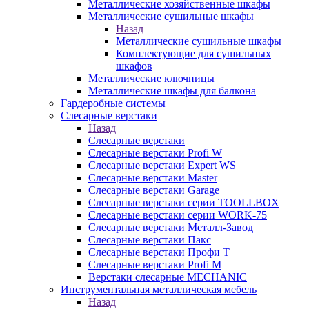
Металлические хозяйственные шкафы
Металлические сушильные шкафы
Назад
Металлические сушильные шкафы
Комплектующие для сушильных
шкафов
Металлические ключницы
Металлические шкафы для балкона
Гардеробные системы
Слесарные верстаки
Назад
Слесарные верстаки
Слесарные верстаки Profi W
Слесарные верстаки Expert WS
Слесарные верстаки Master
Слесарные верстаки Garage
Слесарные верстаки серии TOOLLBOX
Слесарные верстаки серии WORK-75
Слесарные верстаки Металл-Завод
Слесарные верстаки Пакс
Слесарные верстаки Профи Т
Слесарные верстаки Profi M
Верстаки слесарные MECHANIC
Инструментальная металлическая мебель
Назад