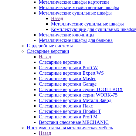
Металлические шкафы картотеки
Металлические хозяйственные шкафы
Металлические сушильные шкафы
Назад
Металлические сушильные шкафы
Комплектующие для сушильных шкафо
Металлические ключницы
Металлические шкафы для балкона
Гардеробные системы
Слесарные верстаки
Назад
Слесарные верстаки
Слесарные верстаки Profi W
Слесарные верстаки Expert WS
Слесарные верстаки Master
Слесарные верстаки Garage
Слесарные верстаки серии TOOLLBOX
Слесарные верстаки серии WORK-75
Слесарные верстаки Металл-Завод
Слесарные верстаки Пакс
Слесарные верстаки Профи Т
Слесарные верстаки Profi M
Верстаки слесарные MECHANIC
Инструментальная металлическая мебель
Назад