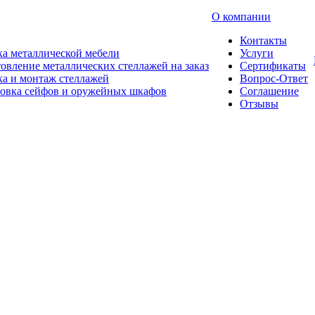
О компании
Контакты
а металлической мебели
Услуги
овление металлических стеллажей на заказ
Сертификаты
а и монтаж стеллажей
Вопрос-Ответ
новка сейфов и оружейных шкафов
Соглашение
Отзывы