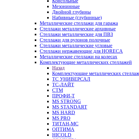
Консольные
Мезонинные
Двойной глубины
Набивные (глубинные)
Металлические стеллажи для гаража
Стеллажи металлические архивные
Стеллажи металлические для ПВЗ
Стеллажи для рулонов полочные
Стеллажи металлические угловые
Стеллажи нержавеющие для HORECA
Металлические стеллажи на колесах
Комплектующие металлических стеллажей
Назад
Комплектующие металлических стелла
ТС УНИВЕРСАЛ
ТС-ЛАЙТ
СТМ
ПРОФИ-Т
MS STRONG
MS STANDART
MS HARD
MS PRO
ТИТАН-МС
ОПТИМА
HICOLD