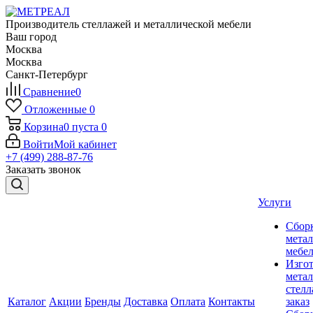
Производитель стеллажей и металлической мебели
Ваш город
Москва
Москва
Санкт-Петербург
Сравнение
0
Отложенные
0
Корзина
0
пуста
0
Войти
Мой кабинет
+7 (499) 288-87-76
Заказать звонок
Услуги
Сбор
мета
мебе
Изго
мета
стелл
Каталог
Акции
Бренды
Доставка
Оплата
Контакты
заказ