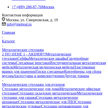
+7 (499) 288-87-76
Москва
Контактная информация
Москва, ул. Смирновская, д. 19
info@metreal.ru
Главная
-
Каталог
-
Металлические стеллажи
2 ПО ЦЕНЕ 1 - АКЦИЯ!!!
Металлические
стеллажи
Сейфы
Металлические шкафы
Гардеробные
системы
Слесарные верстаки
Инструментальная металлическая
мебель
Металлическая медицинская мебель
Пластиковые
ящики для хранения
Тиски слесарные
Контейнеры для сбора
мусора
Аксессуары и комплектующие
Другие товары
-
Металлические стеллажи для рулонов
Стеллажи металлические для дома
Металлические офисные
стеллажи
Стеллажи складские металлические
Металлические
стеллажи для гаража
Стеллажи металлические
архивные
Стеллажи металлические для ПВЗ
Стеллажи
металлические угловые
Стеллажи нержавеющие для