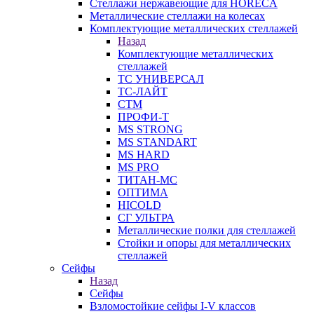
Стеллажи нержавеющие для HORECA
Металлические стеллажи на колесах
Комплектующие металлических стеллажей
Назад
Комплектующие металлических
стеллажей
ТС УНИВЕРСАЛ
ТС-ЛАЙТ
СТМ
ПРОФИ-Т
MS STRONG
MS STANDART
MS HARD
MS PRO
ТИТАН-МС
ОПТИМА
HICOLD
СГ УЛЬТРА
Металлические полки для стеллажей
Стойки и опоры для металлических
стеллажей
Сейфы
Назад
Сейфы
Взломостойкие сейфы I-V классов